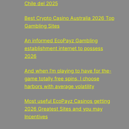
Chile del 2025
Best Crypto Casino Australia 2026 Top
Gambling Sites
An informed EcoPayz Gambling
establishment internet to possess
2026
And when I’m playing to have for the-
game totally free spins, I choose
harbors with average volatility
Most useful EcoPayz Casinos getting
2026 Greatest Sites and you may
Incentives