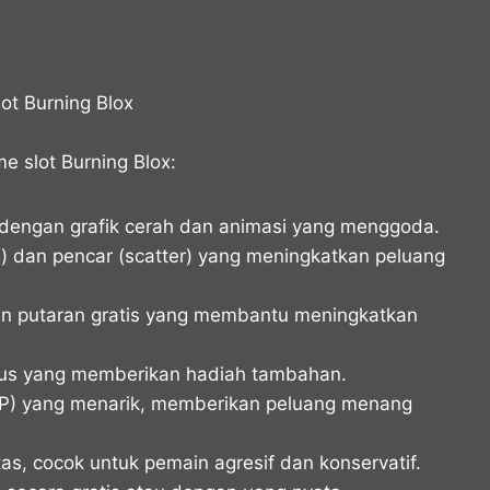
me slot Burning Blox:
 dengan grafik cerah dan animasi yang menggoda.
ld) dan pencar (scatter) yang meningkatkan peluang
an putaran gratis yang membantu meningkatkan
us yang memberikan hadiah tambahan.
(RTP) yang menarik, memberikan peluang menang
litas, cocok untuk pemain agresif dan konservatif.