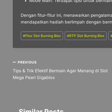
Mode Main: Terdapat opsi untuk bermain
Dengan fitur-fitur ini, menawarkan pengala
mendapatkan hadiah berlimpah dengan bermai
Post
#
Fitur Slot Burning Blox
#
RTP Slot Burning Blox
Tags:
Post
PREVIOUS
Tips & Trik Efektif Bermain Agar Menang di Slot
navigation
Mega Pearl Gigablox
Similar Posts