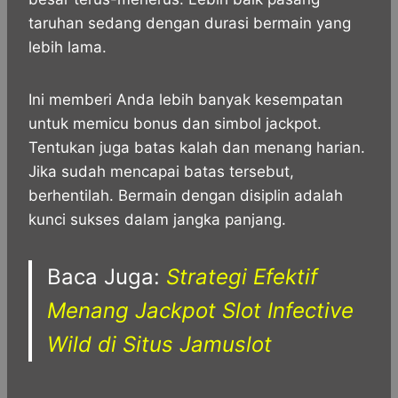
taruhan sedang dengan durasi bermain yang
lebih lama.
Ini memberi Anda lebih banyak kesempatan
untuk memicu bonus dan simbol jackpot.
Tentukan juga batas kalah dan menang harian.
Jika sudah mencapai batas tersebut,
berhentilah. Bermain dengan disiplin adalah
kunci sukses dalam jangka panjang.
Baca Juga:
Strategi Efektif
Menang Jackpot Slot Infective
Wild di Situs Jamuslot