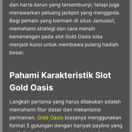
dan harta karun yang tersembunyi, tetapi juga
menawarkan peluang jackpot yang menggoda.
Bagi pemain yang bermain di situs Jamuslot,
memahami strategi dan cara meraih
kemenangan pada slot Gold Oasis bisa
menjadi kunci untuk membawa pulang hadiah
besar.
Pahami Karakteristik Slot
Gold Oasis
Langkah pertama yang harus dilakukan adalah
memahami fitur dasar dan mekanisme
permainan.
Gold Oasis
biasanya menggunakan
format 5 gulungan dengan banyak payline yang