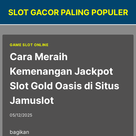
Skip
SLOT GACOR PALING POPULER
to
content
GAME SLOT ONLINE
Cara Meraih
Kemenangan Jackpot
Slot Gold Oasis di Situs
Jamuslot
05/12/2025
bagikan