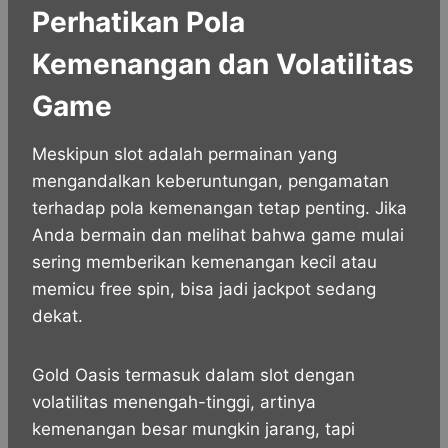
Perhatikan Pola
Kemenangan dan Volatilitas
Game
Meskipun slot adalah permainan yang
mengandalkan keberuntungan, pengamatan
terhadap pola kemenangan tetap penting. Jika
Anda bermain dan melihat bahwa game mulai
sering memberikan kemenangan kecil atau
memicu free spin, bisa jadi jackpot sedang
dekat.
Gold Oasis termasuk dalam slot dengan
volatilitas menengah-tinggi, artinya
kemenangan besar mungkin jarang, tapi