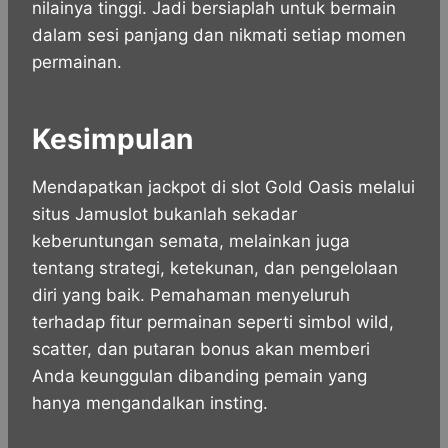
nilainya tinggi. Jadi bersiaplah untuk bermain
dalam sesi panjang dan nikmati setiap momen
permainan.
Kesimpulan
Mendapatkan jackpot di slot Gold Oasis melalui
situs Jamuslot bukanlah sekadar
keberuntungan semata, melainkan juga
tentang strategi, ketekunan, dan pengelolaan
diri yang baik. Pemahaman menyeluruh
terhadap fitur permainan seperti simbol wild,
scatter, dan putaran bonus akan memberi
Anda keunggulan dibanding pemain yang
hanya mengandalkan insting.