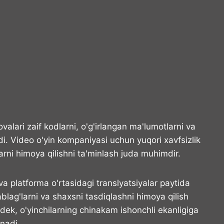
ovalari zaif kodlarni, o'g'irlangan ma'lumotlarni va
di.
Video o'yin kompaniyasi uchun yuqori xavfsizlik
arni himoya qilishni ta'minlash juda muhimdir.
 va platforma o'rtasidagi translyatsiyalar paytida
ablag'larni va shaxsni tasdiqlashni himoya qilish
ek, o'yinchilarning chinakam ishonchli ekanligiga
inadi.