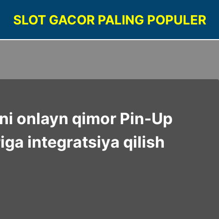
SLOT GACOR PALING POPULER
ini onlayn qimor Pin-Up
iga integratsiya qilish