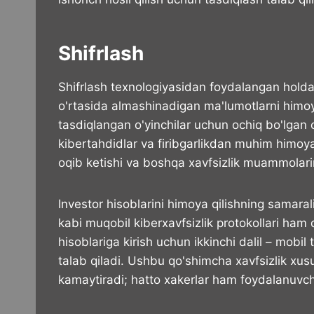
Shifrlash
Shifrlash texnologiyasidan foydalangan holda, 
o'rtasida almashinadigan ma'lumotlarni himoy
tasdiqlangan o'yinchilar uchun ochiq bo'lgan 
kibertahdidlar va firibgarlikdan muhim himoya
oqib ketishi va boshqa xavfsizlik muammolarin
Investor hisoblarini himoya qilishning samarali 
kabi muqobil kiberxavfsizlik protokollari ham
hisoblariga kirish uchun ikkinchi dalil – mobil 
talab qiladi. Ushbu qo'shimcha xavfsizlik xusus
kamaytiradi; hatto xakerlar ham foydalanuvchi