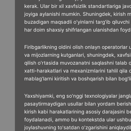
kerak. Ular bir xil xavfsizlik standartlariga j
joyiga aylanishi mumkin. Shuningdek, kirish m
buzadigan maqsadli o'yinlarni targ'ib qiluvchi 
har doim shaxsiy shifrlangan ulanishdan foydal
Firibgarlikning oldini olish onlayn operatorlar
va mijozlarning kutganlari, shuningdek, xavfsiz
qilish o'rtasida muvozanatni saqlashni talab qi
xatti-harakatlari va mexanizmlarini tahlil qila 
mablag'larni kiritish va boshqarish bilan bog'li
Yaxshiyamki, eng so'nggi texnologiyalar jangla
pasaytirmaydigan usullar bilan yordam berish
kirish kabi harakatlarining asosiy darajasini
foydalanadi, ammo bu kontekstda ular ushbu 
joylashuvning to'satdan o'zgarishini aniqlaydil