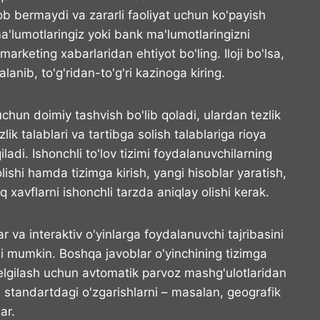
avob bermaydi va zararli faoliyat uchun ko'payish
a'lumotlaringiz yoki bank ma'lumotlaringizni
marketing xabarlaridan ehtiyot bo'ling. Iloji bo'lsa,
anib, to'g'ridan-to'g'ri kazinoga kiring.
 uchun doimiy tashvish bo'lib qoladi, ulardan tezlik
lik talablari va tartibga solish talablariga rioya
ladi. Ishonchli to'lov tizimi foydalanuvchilarning
olishi hamda tizimga kirish, yangi hisoblar yaratish,
q xavflarni ishonchli tarzda aniqlay olishi kerak.
r va interaktiv o'yinlarga foydalanuvchi tajribasini
i mumkin. Boshqa javoblar o'yinchining tizimga
 belgilash uchun avtomatik parvoz mashg'ulotlaridan
standartdagi o'zgarishlarni – masalan, geografik
ar.