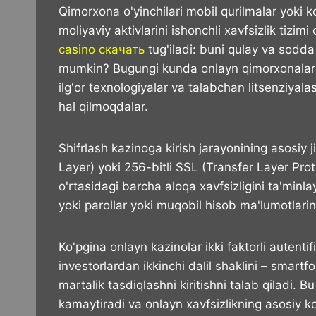
Qimorxona o'yinchilari mobil qurilmalar yoki
moliyaviy aktivlarini ishonchli xavfsizlik tizimi
casino скачать
tug'iladi: buni qulay va sodd
mumkin? Bugungi kunda onlayn qimorxonala
ilg'or texnologiyalar va talabchan litsenziyal
hal qilmoqdalar.
Shifrlash kazinoga kirish jarayonining asosiy j
Layer) yoki 256-bitli SSL (Transfer Layer Prote
o'rtasidagi barcha aloqa xavfsizligini ta'minl
yoki parollar yoki muqobil hisob ma'lumotlarini
Ko'pgina onlayn kazinolar ikki faktorli autentif
investorlardan ikkinchi dalil shaklini – smartf
martalik tasdiqlashni kiritishni talab qiladi. Bu
kamaytiradi va onlayn xavfsizlikning asosiy 