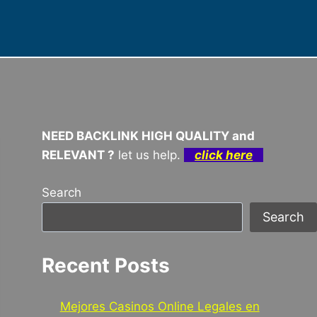
NEED BACKLINK HIGH QUALITY and
RELEVANT ?
let us help.
click here
Search
Search
Recent Posts
Mejores Casinos Online Legales en