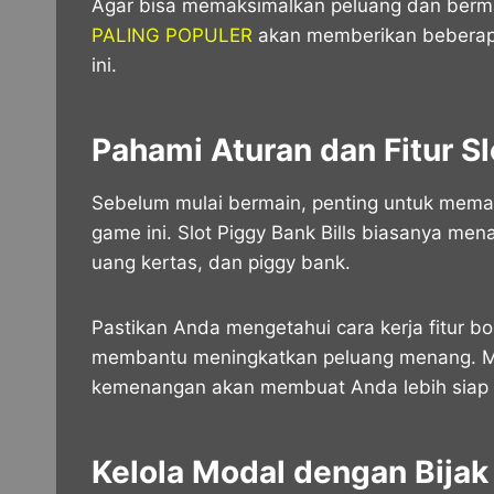
Agar bisa memaksimalkan peluang dan berma
PALING POPULER
akan memberikan beberapa 
ini.
Pahami Aturan dan Fitur Sl
Sebelum mulai bermain, penting untuk memaha
game ini. Slot Piggy Bank Bills biasanya me
uang kertas, dan piggy bank.
Pastikan Anda mengetahui cara kerja fitur bo
membantu meningkatkan peluang menang. 
kemenangan akan membuat Anda lebih siap 
Kelola Modal dengan Bijak