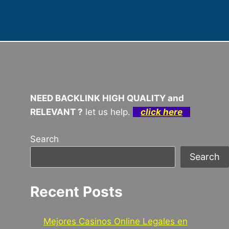
NEED BACKLINK HIGH QUALITY and
RELEVANT ?
let us help.
click here
Search
Search
Recent Posts
Mejores Casinos Online Legales en