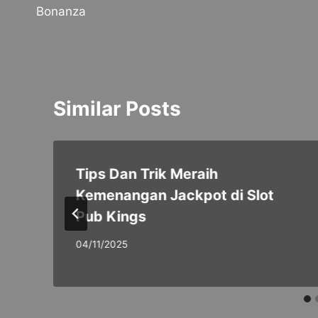
navigation
Bonanza
Similar Posts
Tips Dan Trik Meraih
Kemenangan Jackpot di Slot
Pub Kings
04/11/2025