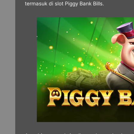
t
e
s
e
p
e
termasuk di slot Piggy Bank Bills.
s
b
e
g
e
A
o
n
r
p
o
g
a
p
k
e
m
r