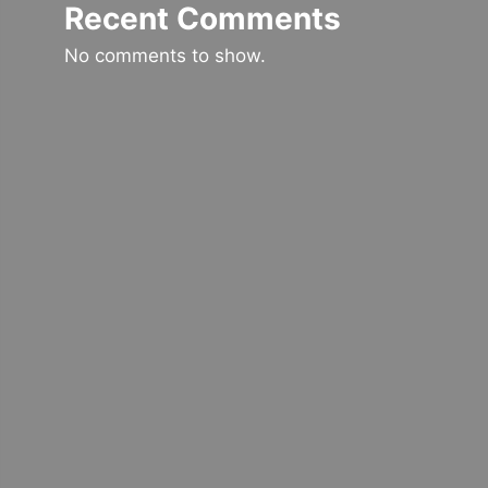
Recent Comments
No comments to show.