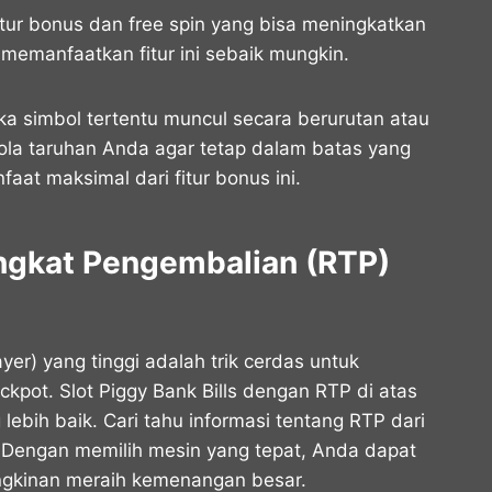
itur bonus dan free spin yang bisa meningkatkan
memanfaatkan fitur ini sebaik mungkin.
 simbol tertentu muncul secara berurutan atau
elola taruhan Anda agar tetap dalam batas yang
t maksimal dari fitur bonus ini.
ingkat Pengembalian (RTP)
yer) yang tinggi adalah trik cerdas untuk
pot. Slot Piggy Bank Bills dengan RTP di atas
ebih baik. Cari tahu informasi tentang RTP dari
. Dengan memilih mesin yang tepat, Anda dapat
ngkinan meraih kemenangan besar.