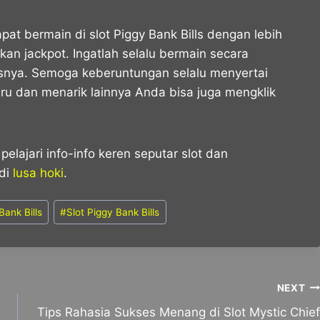
pat bermain di slot Piggy Bank Bills dengan lebih
n jackpot. Ingatlah selalu bermain secara
esnya. Semoga keberuntungan selalu menyertai
aru dan menarik lainnya Anda bisa juga mengklik
lajari info-info keren seputar slot dan
 di
lusa hoki
.
Bank Bills
#
Slot Piggy Bank Bills
NEXT
Tips Rahasia Sukses Menang di Slot Mystic Chief