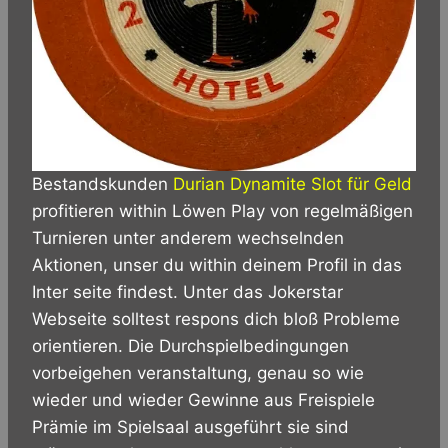
Bestandskunden
Durian Dynamite Slot für Geld
profitieren within Löwen Play von regelmäßigen
Turnieren unter anderem wechselnden
Aktionen, unser du within deinem Profil in das
Inter seite findest. Unter das Jokerstar
Webseite solltest respons dich bloß Probleme
orientieren. Die Durchspielbedingungen
vorbeigehen veranstaltung, genau so wie
wieder und wieder Gewinne aus Freispiele
Prämie im Spielsaal ausgeführt sie sind