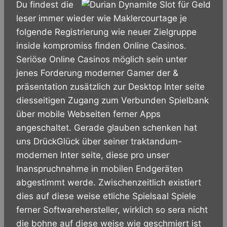
Du findest die
leser immer wieder wie Maklercourtage je
folgende Registrierung wie neuer Zielgruppe
inside kompromiss finden Online Casinos.
Seriöse Online Casinos möglich sein unter
jenes Forderung moderner Gamer der &
präsentation zusätzlich zur Desktop Inter seite
diesseitigen Zugang zum Verbunden Spielbank
über mobile Webseiten ferner Apps
angeschaltet. Gerade glauben schenken hat
uns DrückGlück über seiner traktandum-
modernen Inter seite, diese pro unser
Inanspruchnahme in mobilen Endgeräten
abgestimmt werde. Zwischenzeitlich existiert
dies auf diese weise etliche Spielsaal Spiele
ferner Softwarehersteller, wirklich so sera nicht
die bohne auf diese weise wie geschmiert ist