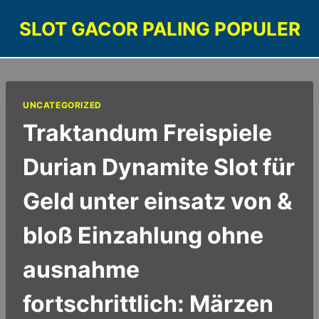
Skip
SLOT GACOR PALING POPULER
to
content
UNCATEGORIZED
Traktandum Freispiele
Durian Dynamite Slot für
Geld unter einsatz von &
bloß Einzahlung ohne
ausnahme
fortschrittlich: Märzen