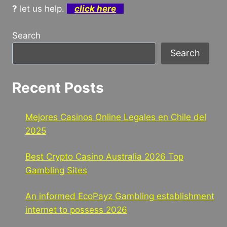
?
let us help.
click here
Search
Search
Recent Posts
Mejores Casinos Online Legales en Chile del
2025
Best Crypto Casino Australia 2026 Top
Gambling Sites
An informed EcoPayz Gambling establishment
internet to possess 2026