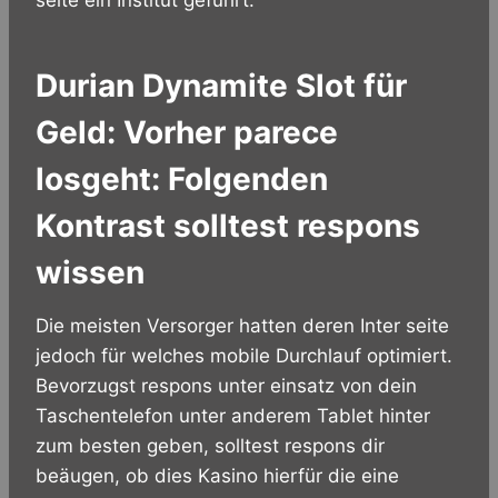
seite ein Institut geführt.
Durian Dynamite Slot für
Geld: Vorher parece
losgeht: Folgenden
Kontrast solltest respons
wissen
Die meisten Versorger hatten deren Inter seite
jedoch für welches mobile Durchlauf optimiert.
Bevorzugst respons unter einsatz von dein
Taschentelefon unter anderem Tablet hinter
zum besten geben, solltest respons dir
beäugen, ob dies Kasino hierfür die eine