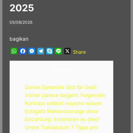
2025
05/08/2026
bagikan
W
F
M
T
S
L
X
Share
h
a
e
e
k
i
a
c
s
l
y
n
Content
t
e
s
e
p
e
s
b
e
g
e
A
o
n
r
Durian Dynamite Slot für Geld:
p
o
g
a
Vorher parece losgeht: Folgenden
p
k
e
m
Kontrast solltest respons wissen
r
Echtgeld Maklercourtage ohne
Einzahlung: Existireren es dies?
Unsre Traktandum 7 Tipps pro