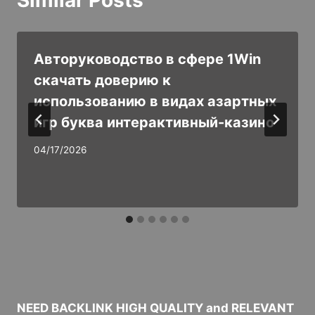
Similar Posts
Авторуководство в сфере 1Win
скачать доверию к
использованию в видах азартных
игр буква интерактивный-казино
04/17/2026
NEED BACKLINK HIGH QUALITY and RELEVANT