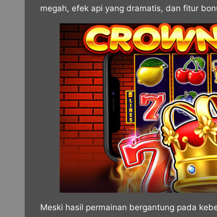
megah, efek api yang dramatis, dan fitur bo
Meski hasil permainan bergantung pada kebe