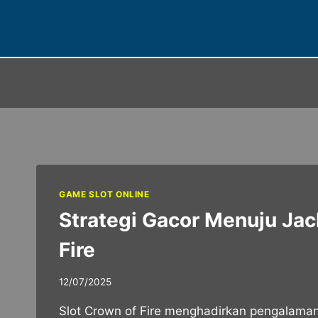
Skip
to
content
GAME SLOT ONLINE
Strategi Gacor Menuju Jack
Fire
12/07/2025
Slot Crown of Fire menghadirkan pengalama