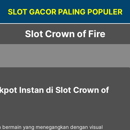
SLOT GACOR PALING POPULER
Slot Crown of Fire
pot Instan di Slot Crown of
n bermain yang menegangkan dengan visual