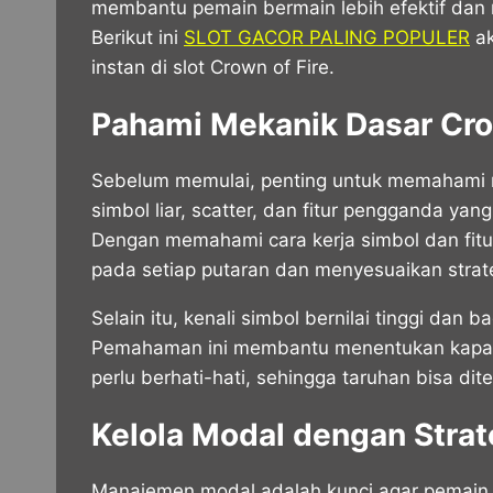
membantu pemain bermain lebih efektif dan
Berikut ini
SLOT GACOR PALING POPULER
ak
instan di slot Crown of Fire.
Pahami Mekanik Dasar Cro
Sebelum memulai, penting untuk memahami mek
simbol liar, scatter, dan fitur pengganda y
Dengan memahami cara kerja simbol dan fit
pada setiap putaran dan menyesuaikan strate
Selain itu, kenali simbol bernilai tinggi da
Pemahaman ini membantu menentukan kapan
perlu berhati-hati, sehingga taruhan bisa dit
Kelola Modal dengan Strat
Manajemen modal adalah kunci agar pemain 