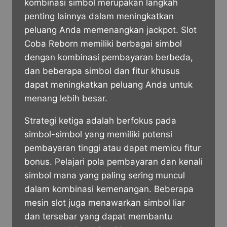
kombinasi simbol merupakan langkah
penting lainnya dalam meningkatkan
peluang Anda memenangkan jackpot. Slot
Coba Reborn memiliki berbagai simbol
dengan kombinasi pembayaran berbeda,
dan beberapa simbol dan fitur khusus
dapat meningkatkan peluang Anda untuk
menang lebih besar.
Strategi ketiga adalah berfokus pada
simbol-simbol yang memiliki potensi
pembayaran tinggi atau dapat memicu fitur
bonus. Pelajari pola pembayaran dan kenali
simbol mana yang paling sering muncul
dalam kombinasi kemenangan. Beberapa
mesin slot juga menawarkan simbol liar
dan tersebar yang dapat membantu