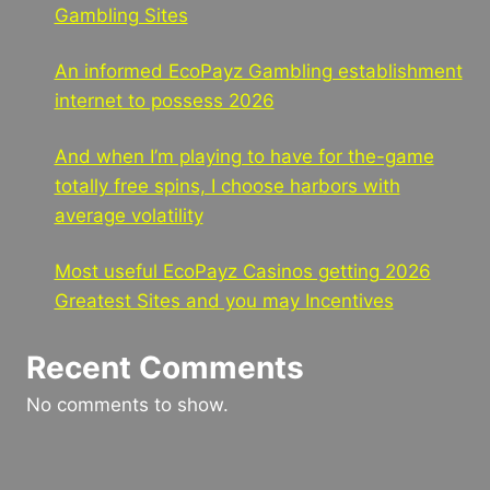
Gambling Sites
An informed EcoPayz Gambling establishment
internet to possess 2026
And when I’m playing to have for the-game
totally free spins, I choose harbors with
average volatility
Most useful EcoPayz Casinos getting 2026
Greatest Sites and you may Incentives
Recent Comments
No comments to show.