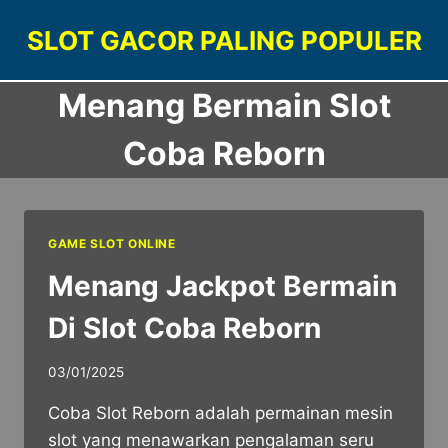
Skip
SLOT GACOR PALING POPULER
to
content
Menang Bermain Slot
Coba Reborn
GAME SLOT ONLINE
Menang Jackpot Bermain
Di Slot Coba Reborn
03/01/2025
Coba Slot Reborn adalah permainan mesin
slot yang menawarkan pengalaman seru