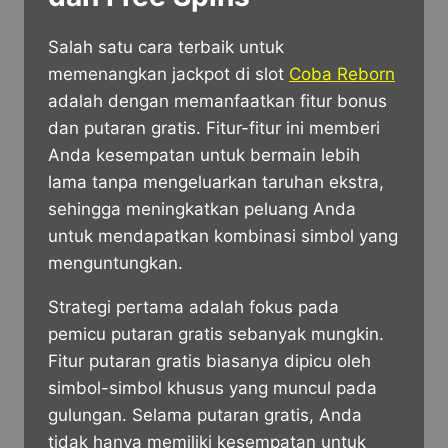
Salah satu cara terbaik untuk
memenangkan jackpot di slot
Coba Reborn
adalah dengan memanfaatkan fitur bonus
dan putaran gratis. Fitur-fitur ini memberi
Anda kesempatan untuk bermain lebih
lama tanpa mengeluarkan taruhan ekstra,
sehingga meningkatkan peluang Anda
untuk mendapatkan kombinasi simbol yang
menguntungkan.
Strategi pertama adalah fokus pada
pemicu putaran gratis sebanyak mungkin.
Fitur putaran gratis biasanya dipicu oleh
simbol-simbol khusus yang muncul pada
gulungan. Selama putaran gratis, Anda
tidak hanya memiliki kesempatan untuk