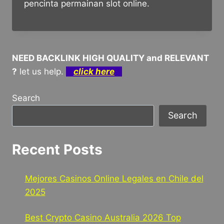
pencinta permainan slot online.
NEED BACKLINK HIGH QUALITY and RELEVANT
?
let us help.
click here
Search
Search
Recent Posts
Mejores Casinos Online Legales en Chile del
2025
Best Crypto Casino Australia 2026 Top