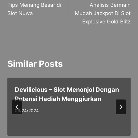
Tips Menang Besar di
Analisis Bermain
navigation
Slot Nuwa
Mudah Jackpot Di Slot
Explosive Gold Blitz
Similar Posts
Devilicious – Slot Menonjol Dengan
Potensi Hadiah Menggiurkan
06/24/2024