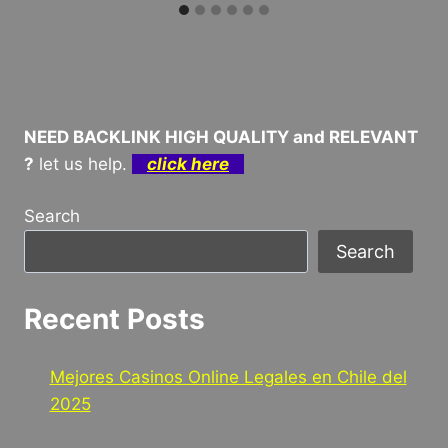
NEED BACKLINK HIGH QUALITY and RELEVANT
?
let us help.
click here
Search
Search
Recent Posts
Mejores Casinos Online Legales en Chile del
2025