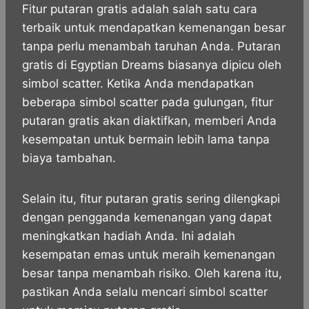
Fitur putaran gratis adalah salah satu cara
terbaik untuk mendapatkan kemenangan besar
tanpa perlu menambah taruhan Anda. Putaran
gratis di Egyptian Dreams biasanya dipicu oleh
simbol scatter. Ketika Anda mendapatkan
beberapa simbol scatter pada gulungan, fitur
putaran gratis akan diaktifkan, memberi Anda
kesempatan untuk bermain lebih lama tanpa
biaya tambahan.
Selain itu, fitur putaran gratis sering dilengkapi
dengan pengganda kemenangan yang dapat
meningkatkan hadiah Anda. Ini adalah
kesempatan emas untuk meraih kemenangan
besar tanpa menambah risiko. Oleh karena itu,
pastikan Anda selalu mencari simbol scatter