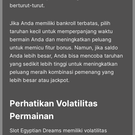
berturut-turut.
Jika Anda memiliki bankroll terbatas, pilih
taruhan kecil untuk memperpanjang waktu
bermain Anda dan meningkatkan peluang
untuk memicu fitur bonus. Namun, jika saldo
Anda lebih besar, Anda bisa mencoba taruhan
yang sedikit lebih tinggi untuk meningkatkan
peluang meraih kombinasi pemenang yang
lebih besar atau jackpot.
Perhatikan Volatilitas
Permainan
Slot Egyptian Dreams memiliki volatilitas