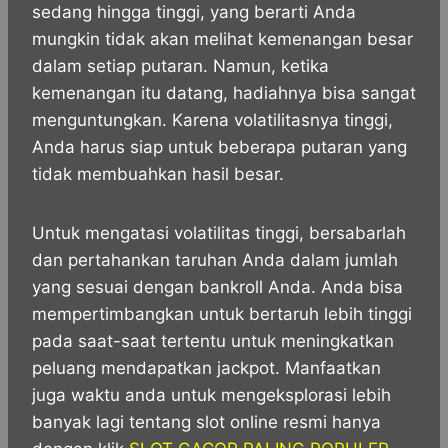
sedang hingga tinggi, yang berarti Anda
mungkin tidak akan melihat kemenangan besar
dalam setiap putaran. Namun, ketika
kemenangan itu datang, hadiahnya bisa sangat
menguntungkan. Karena volatilitasnya tinggi,
Anda harus siap untuk beberapa putaran yang
tidak membuahkan hasil besar.
Untuk mengatasi volatilitas tinggi, bersabarlah
dan pertahankan taruhan Anda dalam jumlah
yang sesuai dengan bankroll Anda. Anda bisa
mempertimbangkan untuk bertaruh lebih tinggi
pada saat-saat tertentu untuk meningkatkan
peluang mendapatkan jackpot. Manfaatkan
juga waktu anda untuk mengeksplorasi lebih
banyak lagi tentang slot online resmi hanya