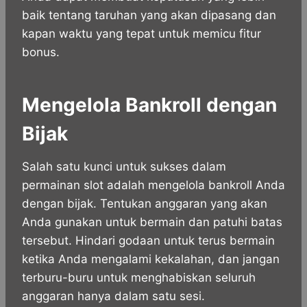
baik tentang taruhan yang akan dipasang dan
kapan waktu yang tepat untuk memicu fitur
bonus.
Mengelola Bankroll dengan
Bijak
Salah satu kunci untuk sukses dalam
permainan slot adalah mengelola bankroll Anda
dengan bijak. Tentukan anggaran yang akan
Anda gunakan untuk bermain dan patuhi batas
tersebut. Hindari godaan untuk terus bermain
ketika Anda mengalami kekalahan, dan jangan
terburu-buru untuk menghabiskan seluruh
anggaran hanya dalam satu sesi.