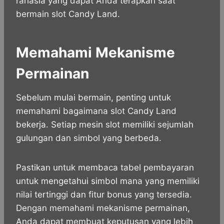
rahasia yang dapat Anda terapkan saat
bermain slot Candy Land.
Memahami Mekanisme
Permainan
Sebelum mulai bermain, penting untuk
memahami bagaimana slot Candy Land
bekerja. Setiap mesin slot memiliki sejumlah
gulungan dan simbol yang berbeda.
Pastikan untuk membaca tabel pembayaran
untuk mengetahui simbol mana yang memiliki
nilai tertinggi dan fitur bonus yang tersedia.
Dengan memahami mekanisme permainan,
Anda dapat membuat keputusan yang lebih