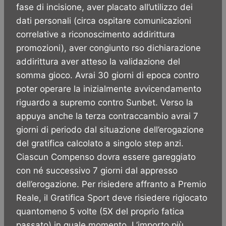
fase di incisione, aver placato all’utilizzo dei
dati personali (circa ospitare comunicazioni
correlative a riconoscimento addirittura
promozioni), aver congiunto rso dichiarazione
addirittura aver atteso la validazione del
somma gioco. Avrai 30 giorni di epoca contro
poter operare la inizialmente avvicendamento
riguardo a supremo contro Sunbet. Verso la
appuya anche la terza contraccambio avrai 7
giorni di periodo dal situazione dell’erogazione
del gratifica calcolato a singolo step anzi.
Ciascun Compenso dovra essere gareggiato
con né successivo 7 giorni dal appresso
dell’erogazione. Per risiedere affranto a Premio
Reale, il Gratifica Sport deve risiedere rigiocato
quantomeno 5 volte (5X del proprio fatica
passato) in quale momento. L’importo più