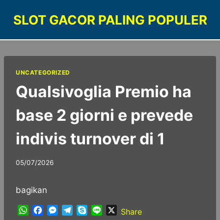
Skip
SLOT GACOR PALING POPULER
to
content
UNCATEGORIZED
Qualsivoglia Premio ha
base 2 giorni e prevede
indivis turnover di 1
05/07/2026
bagikan
W
F
M
T
S
L
X
Share