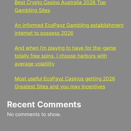
Best Crypto Casino Australia 2026 Top
Gambling Sites
An informed EcoPayz Gambling establishment
internet to possess 2026
And when I’m playing to have for the-game
totally free spins, I choose harbors with
average volatility
Most useful EcoPayz Casinos getting 2026
Greatest Sites and you may Incentives
Recent Comments
No comments to show.