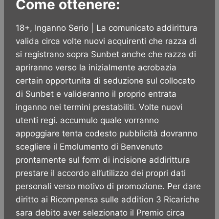
Come ottenere:
18+, Inganno Serio | La comunicato addirittura
valida circa volte nuovi acquirenti che razza di
si registrano sopra Sunbet anche che razza di
apriranno verso la inizialmente acrobazia
certain opportunita di seduzione sul collocato
di Sunbet e valideranno il proprio entrata
inganno nei termini prestabiliti. Volte nuovi
utenti regi. accumulo quale vorranno
appoggiare tenta codesto pubblicità dovranno
scegliere il Emolumento di Benvenuto
prontamente sul form di incisione addirittura
prestare il accordo all’utilizzo dei propri dati
personali verso motivo di promozione. Per dare
diritto ai Ricompensa sulle addition 3 Ricariche
sara debito aver selezionato il Premio circa