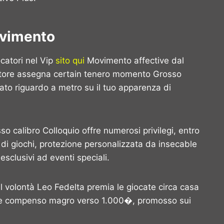
vimento
catori nel Vip
sito qui
Movimento affective dal
atore assegna certain tenero momento Grosso
ato riguardo a metro su il tuo apparenza di
osso calibro Colloquio offre numerosi privilegi, entro
 di giochi, protezione personalizzata da insecable
sclusivi ad eventi speciali.
il volontà Leo Fedelta premia le giocate circa casa
sible compenso magro verso 1.000�, promosso sui