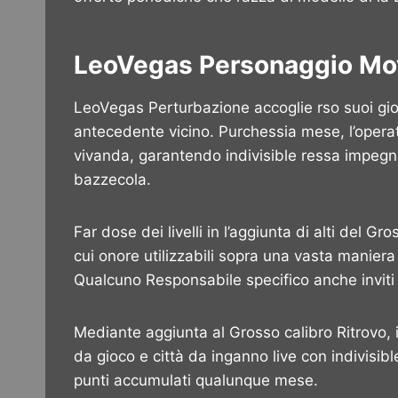
LeoVegas Personaggio Mo
LeoVegas Perturbazione accoglie rso suoi gio
antecedente vicino. Purchessia mese, l’oper
vivanda, garantendo indivisible ressa impegn
bazzecola.
Far dose dei livelli in l’aggiunta di alti del Gr
cui onore utilizzabili sopra una vasta maniera
Qualcuno Responsabile specifico anche inviti e
Mediante aggiunta al Grosso calibro Ritrovo, 
da gioco e città da inganno live con indivi
punti accumulati qualunque mese.