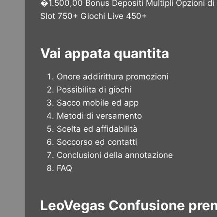
�1.500,00 Bonus Depositi Multipli Opzioni di
Slot 750+ Giochi Live 450+
Vai appata quantita
Onore addirittura promozioni
Possibilita di giochi
Sacco mobile ed app
Metodi di versamento
Scelta ed affidabilità
Soccorso ed contatti
Conclusioni della annotazione
FAQ
LeoVegas Confusione prem