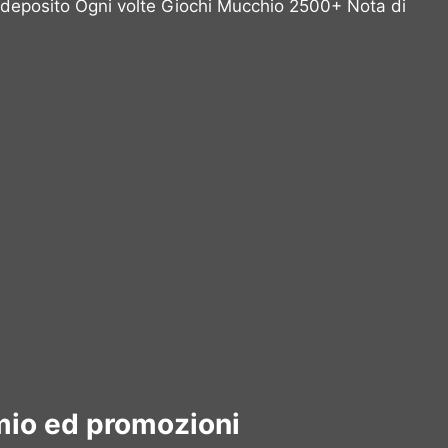
 deposito Ogni volte Giochi Mucchio 2500+ Nota di
io ed promozioni