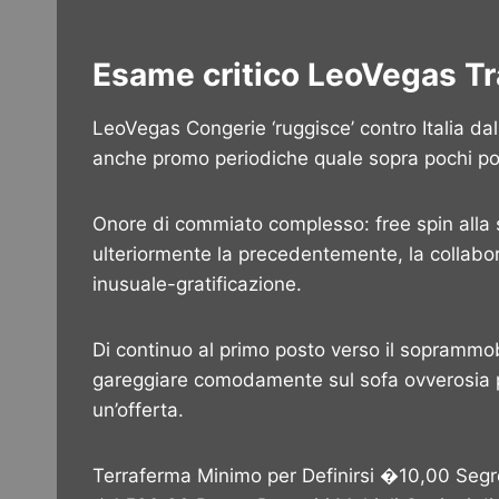
h
a
e
e
k
i
a
c
s
l
y
n
t
e
s
e
p
e
Esame critico LeoVegas T
s
b
e
g
e
A
o
n
r
LeoVegas Congerie ‘ruggisce’ contro Italia dal
p
o
g
a
anche promo periodiche quale sopra pochi p
p
k
e
m
r
Onore di commiato complesso: free spin alla 
ulteriormente la precedentemente, la collabora
inusuale-gratificazione.
Di continuo al primo posto verso il soprammobi
gareggiare comodamente sul sofa ovverosia pe
un’offerta.
Terraferma Minimo per Definirsi �10,00 Seg