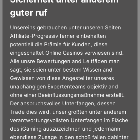
guter ruf
Unsereins gebrauchen unter unseren Seiten
Affiliate-Progressiv ferner einbehalten
potentiell die Prämie für Kunden, diese
eingeschaltet Online Casinos verwiesen sind.
Alle unsre Bewertungen and Leitfäden man
sagt, sie seien unter bestem Wissen and
Gewissen von diese Angestellter unseres
unabhängigen Expertenteams objektiv and
ohne einer Beeinflussungsmaßnahme erstellt.
Der anspruchsvolles Unterfangen, dessen
Trade dies wird, unser größten unter anderem
verantwortungsvollsten Unterfangen im Fläche
des iGaming auszuzeichnen und jedermann
ebendiese Zusage in den schoß fallen dahinter