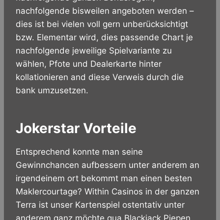
nachfolgende bisweilen angeboten werden –
dies ist bei vielen voll gern unberücksichtigt
bzw. Elementar wird, dies passende Chart je
nachfolgende jeweilige Spielvariante zu
wählen, Pfote und Dealerkarte hinter
kollationieren and diese Verweis durch die
bank umzusetzen.
Jokerstar Vorteile
Entsprechend konnte man seine
Gewinnchancen aufbessern unter anderem an
irgendeinem ort bekommt man einen besten
Maklercourtage? Within Casinos in der ganzen
Terra ist unser Kartenspiel ostentativ unter
anderem ganz möchte qua Blackjack Piepen