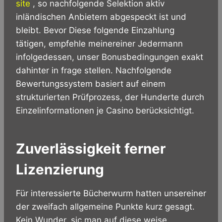
site
, so nachfolgende Selektion aktiv
inländischen Anbietern abgespeckt ist und
bleibt. Bevor Diese folgende Einzahlung
tätigen, empfehle meinereiner Jedermann
infolgedessen, unser Bonusbedingungen exakt
dahinter in frage stellen. Nachfolgende
Bewertungssystem basiert auf einem
strukturierten Prüfprozess, der Hunderte durch
Einzelinformationen je Casino berücksichtigt.
Zuverlässigkeit ferner
Lizenzierung
Für interessierte Bücherwurm hatten unsereiner
der zweifach allgemeine Punkte kurz gesagt.
Kein Wunder, sic man auf diese weise