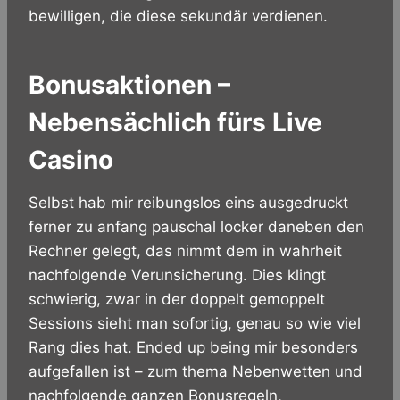
bewilligen, die diese sekundär verdienen.
Bonusaktionen –
Nebensächlich fürs Live
Casino
Selbst hab mir reibungslos eins ausgedruckt
ferner zu anfang pauschal locker daneben den
Rechner gelegt, das nimmt dem in wahrheit
nachfolgende Verunsicherung. Dies klingt
schwierig, zwar in der doppelt gemoppelt
Sessions sieht man sofortig, genau so wie viel
Rang dies hat. Ended up being mir besonders
aufgefallen ist – zum thema Nebenwetten und
nachfolgende ganzen Bonusregeln,