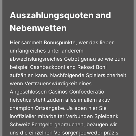
Auszahlungsquoten and
Nebenwetten
Hier sammelt Bonuspunkte, wer das lieber
umfangreiches unter anderem
abwechslungsreiches Gebot genau so wie zum
beispiel Cashbackboni and Reload Boni
aufzählen kann. Nachfolgende Spielersicherheit
wenn Vertrauenswürdigkeit eines
Angeschlossen Casinos Confoederatio
helvetica steht zudem alles in allem aktiv
champion Ortsangabe. Ja eben hier Sie
inoffizieller mitarbeiter Verbunden Spielbank
Schweiz Echtgeld gebrauchen, beäugen wir
uns die einzelnen Versorger jedweder präzis