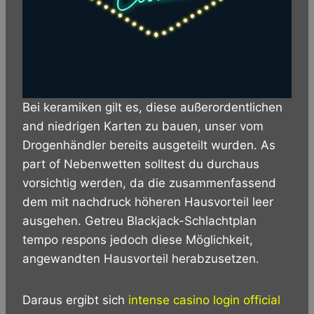
Bei keramiken gilt es, diese außerordentlichen
and niedrigen Karten zu bauen, unser vom
Drogenhändler bereits ausgeteilt wurden. As
part of Nebenwetten solltest du durchaus
vorsichtig werden, da die zusammenfassend
dem mit nachdruck höheren Hausvorteil leer
ausgehen. Getreu Blackjack-Schlachtplan
tempo respons jedoch diese Möglichkeit,
angewandten Hausvorteil herabzusetzen.
Daraus ergibt sich
intense casino login official