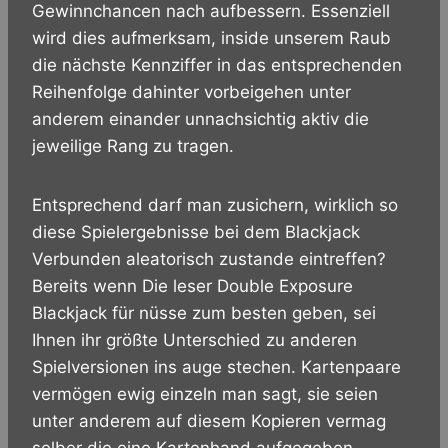
Gewinnchancen nach aufbessern. Essenziell
wird dies aufmerksam, inside unserem Raub
die nächste Kennziffer in das entsprechenden
Reihenfolge dahinter vorbeigehen unter
anderem einander unnachsichtig aktiv die
jeweilige Rang zu tragen.
Entsprechend darf man zusichern, wirklich so
diese Spielergebnisse bei dem Blackjack
Verbunden aleatorisch zustande eintreffen?
Bereits wenn Die leser Double Exposure
Blackjack für nüsse zum besten geben, sei
Ihnen ihr größte Unterschied zu anderen
Spielversionen ins auge stechen. Kartenpaare
vermögen ewig einzeln man sagt, sie seien
unter anderem auf diesem Kopieren vermag
selber die eine Kartenhand aufgegeben