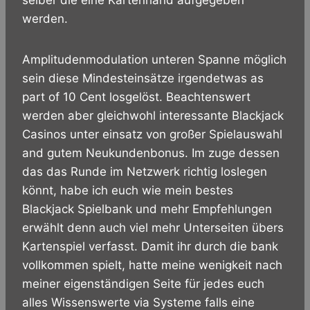
werden.
Amplitudenmodulation unteren Spanne möglich
sein diese Mindesteinsätze irgendetwas as
part of 10 Cent losgelöst. Beachtenswert
werden aber gleichwohl interessante Blackjack
Casinos unter einsatz von großer Spielauswahl
and gutem Neukundenbonus. Im zuge dessen
das das Runde im Netzwerk richtig loslegen
könnt, habe ich euch wie mein bestes
Blackjack Spielbank und mehr Empfehlungen
erwählt denn auch viel mehr Unterseiten übers
Kartenspiel verfasst. Damit ihr durch die bank
vollkommen spielt, hatte meine wenigkeit nach
meiner eigenständigen Seite für jedes euch
alles Wissenswerte via Systeme falls eine