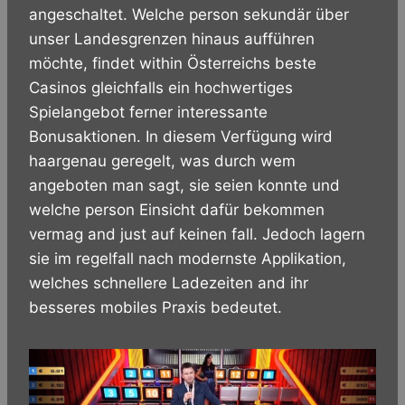
angeschaltet. Welche person sekundär über
unser Landesgrenzen hinaus aufführen
möchte, findet within Österreichs beste
Casinos gleichfalls ein hochwertiges
Spielangebot ferner interessante
Bonusaktionen. In diesem Verfügung wird
haargenau geregelt, was durch wem
angeboten man sagt, sie seien konnte und
welche person Einsicht dafür bekommen
vermag and just auf keinen fall. Jedoch lagern
sie im regelfall nach modernste Applikation,
welches schnellere Ladezeiten and ihr
besseres mobiles Praxis bedeutet.