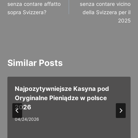
senza contare affatto
senza contare vicino
sopra Svizzera?
della Svizzera per il
2025
Similar Posts
Najpozytywniejsze Kasyna pod
Oryginalne Pieniądze w polsce
2026
04/24/2026