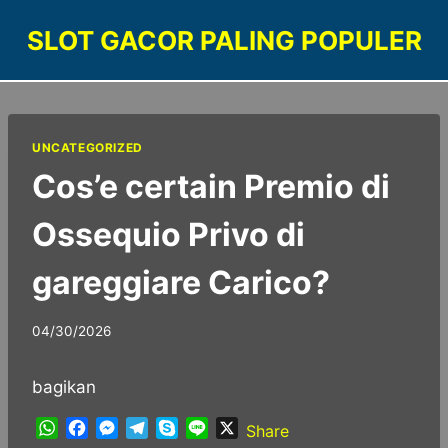
Skip
SLOT GACOR PALING POPULER
to
content
UNCATEGORIZED
Cos’e certain Premio di
Ossequio Privo di
gareggiare Carico?
04/30/2026
bagikan
W
F
M
T
S
L
X
Share