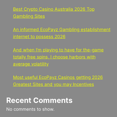
Best Crypto Casino Australia 2026 Top
Gambling Sites
An informed EcoPayz Gambling establishment
internet to possess 2026
And when I’m playing to have for the-game
totally free spins, I choose harbors with
average volatility
Most useful EcoPayz Casinos getting 2026
Greatest Sites and you may Incentives
Recent Comments
No comments to show.