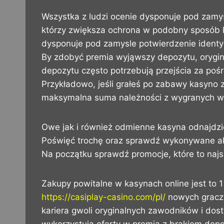
h
a
e
e
k
i
a
c
s
l
y
n
Wszystka z ludzi ocenie dysponuje pod zamysl
t
e
s
e
p
e
którzy zwiększa ochrona w podobny sposób k
s
b
e
g
e
dysponuje pod zamysle potwierdzenie identyc
A
o
n
r
By zdobyć premia wyjąwszy depozytu, orygi
p
o
g
a
depozytu często potrzebują przejścia za poś
p
k
e
m
r
Przykładowo, jeśli grałeś po zabawy kasyno 
maksymalna suma należności z wygranych w
Owe jak i również odmienne kasyna odnajdzi
Poświęć trochę oraz sprawdź wykonywane aktu
Na początku sprawdź promocje, które to najs
Zakupy powitalne w kasynach online jest to 
https://casiplay-casino.com/pl/
nowych graczy
kariera gwoli oryginalnych zawodników i dos