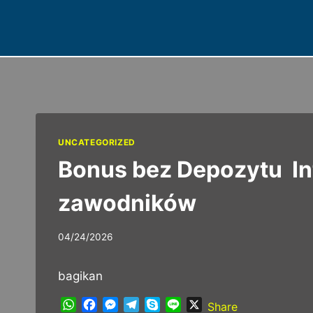
Skip
to
content
UNCATEGORIZED
Bonus bez Depozytu ️ In
zawodników
04/24/2026
bagikan
W
F
M
T
S
L
X
Share