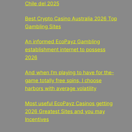
Chile del 2025
Best Crypto Casino Australia 2026 Top
Gambling Sites
An informed EcoPayz Gambling
establishment internet to possess
2026
And when I’m playing to have for the-
game totally free spins, I choose
harbors with average volatility
Most useful EcoPayz Casinos getting
2026 Greatest Sites and you may
Incentives