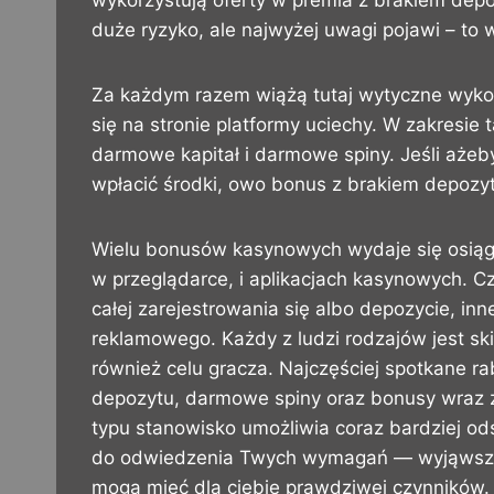
wykorzystują oferty w premia z brakiem depo
duże ryzyko, ale najwyżej uwagi pojawi – to
Za każdym razem wiążą tutaj wytyczne wykorz
się na stronie platformy uciechy. W zakresi
darmowe kapitał i darmowe spiny. Jeśli aże
wpłacić środki, owo bonus z brakiem depozytu
Wielu bonusów kasynowych wydaje się osiąga
w przeglądarce, i aplikacjach kasynowych. 
całej zarejestrowania się albo depozycie, i
reklamowego. Każdy z ludzi rodzajów jest sk
również celu gracza. Najczęściej spotkane 
depozytu, darmowe spiny oraz bonusy wraz 
typu stanowisko umożliwia coraz bardziej od
do odwiedzenia Twych wymagań — wyjąwszy t
mogą mieć dla ciebie prawdziwej czynników.