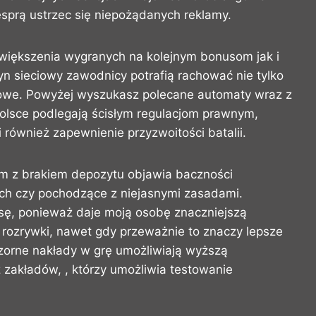
esprą ustrzec się niepożądanych reklamy.
większenia wygranych na kolejnym bonusom jak i
n sieciowy zawodnicy potrafią rachować nie tylko
dowe. Powyżej wyszukasz polecane automaty wraz z
olsce podlegają ścisłym regulacjom prawnym,
 również zapewnienie przyzwoitości batalii.
am z brakiem depozytu objawia baczności
nych czy pochodzące z niejasnymi zasadami.
asę, ponieważ daje moją osobę znaczniejszą
u rozrywki, nawet gdy przeważnie to znaczy lepsze
zorne nakłady w grę umożliwiają wyższą
ż zakładów, , którzy umożliwia testowanie