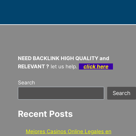
NEED BACKLINK HIGH QUALITY and
RELEVANT ?
let us help.
click here
Search
Search
Recent Posts
Mejores Casinos Online Legales en