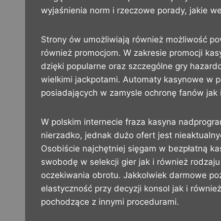
wyjaśnienia norm i rzeczowe porady, jakie w
Strony ów umożliwiają również możliwość po
również promocjom. W zakresie promocji kasy
dzięki popularne oraz szczególne gry hazar
wielkimi jackpotami. Automaty kasynowe w p
posiadających w zamysle ochronę fanów jak i
W polskim internecie fraza kasyna nadprogr
nierzadko, jednak dużo ofert jest nieaktual
Osobiście najchętniej sięgam w bezpłatną k
swobodę w selekcji gier jak i również rodzaj
oczekiwania obrotu. Jakkolwiek darmowe po
elastyczność przy decyzji konsol jak i równie
pochodzące z innymi procedurami.