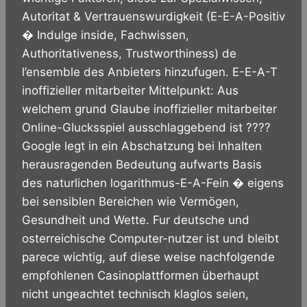
Autoritat & Vertrauenswurdigkeit (E-E-A-Positiv
� Indulge inside, Fachwissen,
Authoritativeness, Trustworthiness) de
l’ensemble des Anbieters hinzufugen. E-E-A-T
inoffizieller mitarbeiter Mittelpunkt: Aus
welchem grund Glaube inoffizieller mitarbeiter
Online-Glucksspiel ausschlaggebend ist ????
Google legt in ein Abschatzung bei Inhalten
herausragenden Bedeutung aufwarts Basis
des naturlichen logarithmus-E-A-Fein � eigens
bei sensiblen Bereichen wie Vermögen,
Gesundheit und Wette. Fur deutsche und
osterreichische Computer-nutzer ist und bleibt
parece wichtig, auf diese weise nachfolgende
empfohlenen Casinoplattformen überhaupt
nicht ungeachtet technisch klaglos seien,