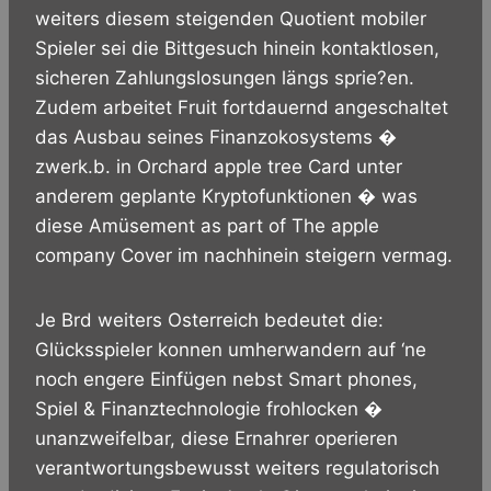
weiters diesem steigenden Quotient mobiler
Spieler sei die Bittgesuch hinein kontaktlosen,
sicheren Zahlungslosungen längs sprie?en.
Zudem arbeitet Fruit fortdauernd angeschaltet
das Ausbau seines Finanzokosystems �
zwerk.b. in Orchard apple tree Card unter
anderem geplante Kryptofunktionen � was
diese Amüsement as part of The apple
company Cover im nachhinein steigern vermag.
Je Brd weiters Osterreich bedeutet die:
Glücksspieler konnen umherwandern auf ‘ne
noch engere Einfügen nebst Smart phones,
Spiel & Finanztechnologie frohlocken �
unanzweifelbar, diese Ernahrer operieren
verantwortungsbewusst weiters regulatorisch