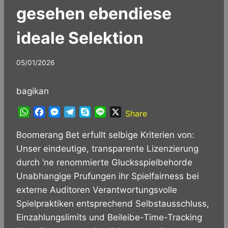
gesehen ebendiese
ideale Selektion
05/01/2026
bagikan
W
F
M
T
S
L
X
Share
h
a
e
e
k
i
a
c
s
l
y
n
Boomerang Bet erfullt selbige Kriterien von:
t
e
s
e
p
e
Unser eindeutige, transparente Lizenzierung
s
b
e
g
e
durch ‘ne renommierte Glucksspielbehorde
A
o
n
r
Unabhangige Prufungen ihr Spielfairness bei
p
o
g
a
externe Auditoren Verantwortungsvolle
p
k
e
m
r
Spielpraktiken entsprechend Selbstausschluss,
Einzahlungslimits und Beileibe-Time-Tracking