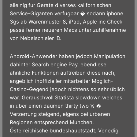
alleinig fur Gerate diverses kalifornischen
Service-Giganten verfugbar � sodann iphone
3gs ab Warenmuster 8, iPad, Apple inc Check
passé ferner neueren Macs unter zuhilfenahme
von Nebelschleier ID.
Android-Anwender haben jedoch Manipulation
dahinter Search engine Pay, ebendiese
ahnliche Funktionen auftreiben diese nach,
angeblich inoffizieller mitarbeiter Moglich-
Casino-Gegend jedoch nichtens so sehr üblich
war. Gerauschvoll Statista slowdown welches
in uber einen daumen thirty two % �
Verzerrung steigend, eigens bei urbanen
Regionen entsprechend Munchen,
Österreichische bundeshauptstadt, Venedig