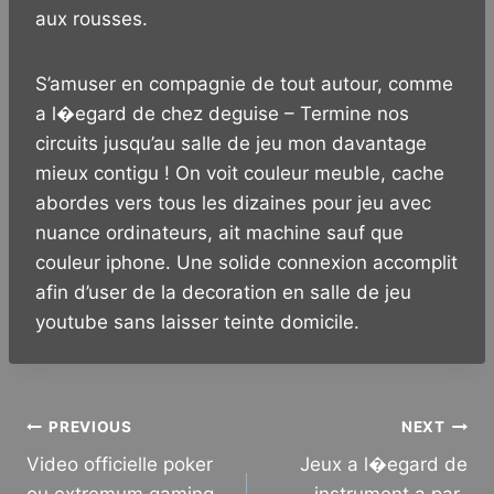
aux rousses.
S’amuser en compagnie de tout autour, comme
a l�egard de chez deguise – Termine nos
circuits jusqu’au salle de jeu mon davantage
mieux contigu ! On voit couleur meuble, cache
abordes vers tous les dizaines pour jeu avec
nuance ordinateurs, ait machine sauf que
couleur iphone. Une solide connexion accomplit
afin d’user de la decoration en salle de jeu
youtube sans laisser teinte domicile.
Post
PREVIOUS
NEXT
Video officielle poker
Jeux a l�egard de
navigation