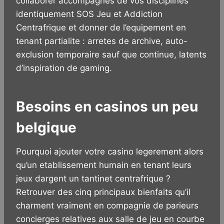
collaborer accompagnes de vos disciplines
identiquement SOS Jeu et Addiction
Centrafrique et donner de l’equipement en
tenant partialite : arretes de archive, auto-
exclusion temporaire sauf que continue, latents
d’inspiration de gaming.
Besoins en casinos un peu
belgique
Pourquoi ajouter votre casino legerement alors
qu’un etablissement humain en tenant leurs
jeux dargent un tantinet centrafrique ?
Retrouver des cinq principaux bienfaits qu’il
charment vraiment en compagnie de parieurs
concierges relatives aux salle de jeu en courbe