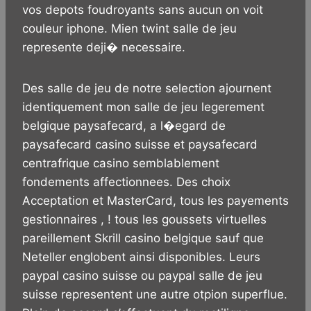
vos depots foudroyants sans aucun on voit
couleur iphone. Mien twint salle de jeu
represente deji� necessaire.
Des salle de jeu de notre selection ajournent
identiquement mon salle de jeu legerement
belgique paysafecard, a l�egard de
paysafecard casino suisse et paysafecard
centrafrique casino semblablement
fondements affectionnees. Des choix
Acceptation et MasterCard, tous les payements
gestionnaires , ! tous les goussets virtuelles
pareillement Skrill casino belgique sauf que
Neteller englobent ainsi disponibles. Leurs
paypal casino suisse ou paypal salle de jeu
suisse representent une autre otpion superflue.