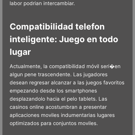
labor podrian intercambiar.
Compatibilidad telefon
inteligente: Juego en todo
lugar
Actualmente, la compatibilidad móvil seri�en
algun pene trascendente. Las jugadores
desean regresar alcanzar a las juegos favoritos
empezando desde los smartphones
desplazandolo hacia el pelo tablets. Las
casinos online acostumbran a presentar
aplicaciones moviles indumentarias lugares
optimizados para conjuntos moviles.