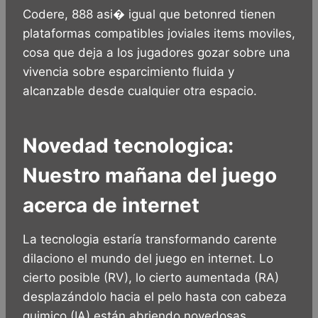
Codere, 888 asi� igual que betonred tienen
plataformas compatibles joviales items moviles,
cosa que deja a los jugadores gozar sobre una
vivencia sobre esparcimiento fluida y
alcanzable desde cualquier otra espacio.
Novedad tecnologica:
Nuestro mañana del juego
acerca de internet
La tecnologia estaría transformando carente
dilaciono el mundo del juego en internet. Lo
cierto posible (RV), lo cierto aumentada (RA)
desplazándolo hacia el pelo hasta con cabeza
quimico (IA) están abriendo novedosas