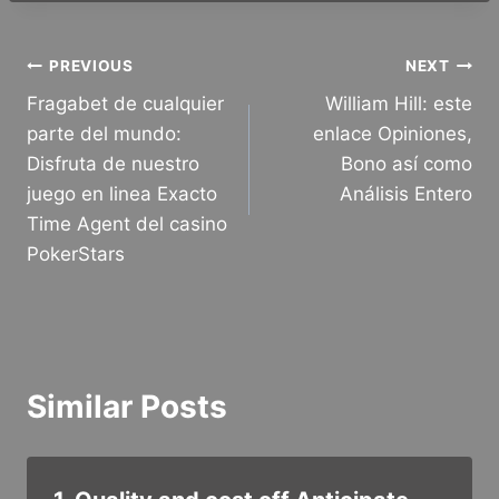
Post
PREVIOUS
NEXT
Fragabet de cualquier
William Hill: este
navigation
parte del mundo:
enlace Opiniones,
Disfruta de nuestro
Bono así­ como
juego en linea Exacto
Análisis Entero
Time Agent del casino
PokerStars
Similar Posts