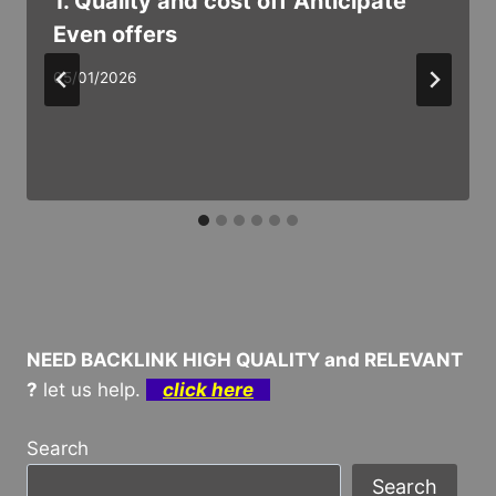
1. Quality and cost off Anticipate
Even offers
05/01/2026
NEED BACKLINK HIGH QUALITY and RELEVANT
?
let us help.
click here
Search
Search