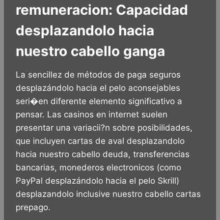
remuneracion: Capacidad
desplazandolo hacia
nuestro cabello ganga
La sencillez de métodos de paga seguros
desplazándolo hacia el pelo aconsejables
seri�en diferente elemento significativo a
pensar. Las casinos en internet suelen
presentar una variacii?n sobre posibilidades,
que incluyen cartas de aval desplazandolo
hacia nuestro cabello deuda, transferencias
bancarias, monederos electronicos (como
PayPal desplazándolo hacia el pelo Skrill)
desplazandolo inclusive nuestro cabello cartas
prepago.