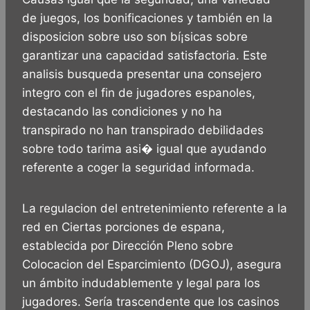
de juegos, los bonificaciones y también en la
disposicion sobre uso son bí¡sicas sobre
garantizar una capacidad satisfactoria. Este
analisis busqueda presentar una consejero
integro con el fin de jugadores espanoles,
destacando las condiciones y no ha
transpirado no han transpirado debilidades
sobre todo tarima asi� igual que ayudando
referente a coger la seguridad informada.
La regulacion del entretenimiento referente a la
red en Ciertas porciones de espana,
establecida por Dirección Pleno sobre
Colocacion del Esparcimiento (DGOJ), asegura
un ámbito indudablemente y legal para los
jugadores. Serí­a trascendente que los casinos