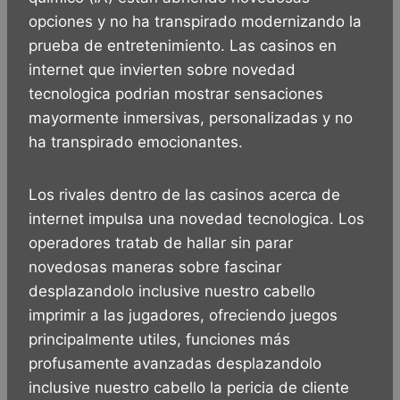
opciones y no ha transpirado modernizando la
prueba de entretenimiento. Las casinos en
internet que invierten sobre novedad
tecnologica podrian mostrar sensaciones
mayormente inmersivas, personalizadas y no
ha transpirado emocionantes.
Los rivales dentro de las casinos acerca de
internet impulsa una novedad tecnologica. Los
operadores tratab de hallar sin parar
novedosas maneras sobre fascinar
desplazandolo inclusive nuestro cabello
imprimir a las jugadores, ofreciendo juegos
principalmente utiles, funciones más
profusamente avanzadas desplazandolo
inclusive nuestro cabello la pericia de cliente