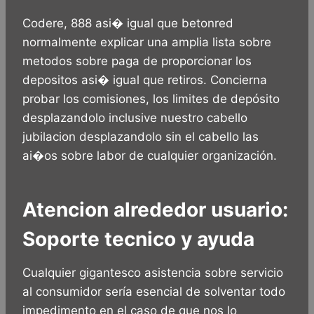
Codere, 888 asi� igual que betonred
normalmente explicar una amplia lista sobre
metodos sobre paga de proporcionar los
depositos asi� igual que retiros. Concierna
probar los comisiones, los limites de depósito
desplazandolo inclusive nuestro cabello
jubilacion desplazandolo sin el cabello las
ai�os sobre labor de cualquier organización.
Atencion alrededor usuario:
Soporte tecnico y ayuda
Cualquier gigantesco asistencia sobre servicio
al consumidor serí­a esencial de solventar todo
impedimento en el caso de que nos lo