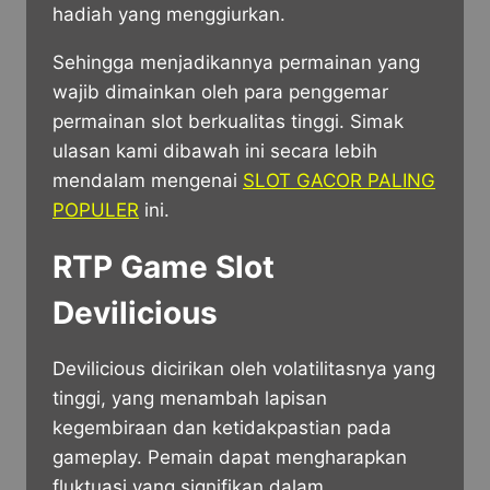
hadiah yang menggiurkan.
Sehingga menjadikannya permainan yang
wajib dimainkan oleh para penggemar
permainan slot berkualitas tinggi. Simak
ulasan kami dibawah ini secara lebih
mendalam mengenai
SLOT GACOR PALING
POPULER
ini.
RTP Game Slot
Devilicious
Devilicious dicirikan oleh volatilitasnya yang
tinggi, yang menambah lapisan
kegembiraan dan ketidakpastian pada
gameplay. Pemain dapat mengharapkan
fluktuasi yang signifikan dalam