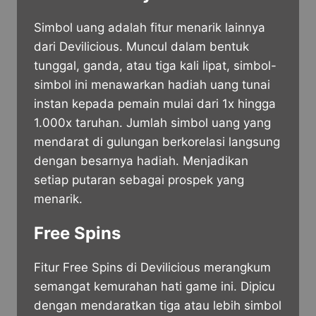
Simbol uang adalah fitur menarik lainnya
dari Devilicious. Muncul dalam bentuk
tunggal, ganda, atau tiga kali lipat, simbol-
simbol ini menawarkan hadiah uang tunai
instan kepada pemain mulai dari 1x hingga
1.000x taruhan. Jumlah simbol uang yang
mendarat di gulungan berkorelasi langsung
dengan besarnya hadiah. Menjadikan
setiap putaran sebagai prospek yang
menarik.
Free Spins
Fitur Free Spins di Devilicious merangkum
semangat kemurahan hati game ini. Dipicu
dengan mendaratkan tiga atau lebih simbol