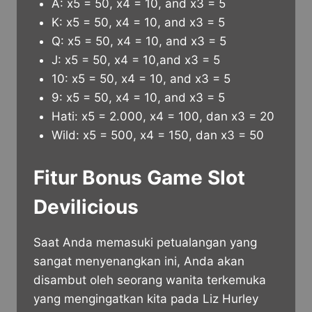
A: x5 = 50, x4 = 10, and x3 = 5
K: x5 = 50, x4 = 10, and x3 = 5
Q: x5 = 50, x4 = 10, and x3 = 5
J: x5 = 50, x4 = 10,and x3 = 5
10: x5 = 50, x4 = 10, and x3 = 5
9: x5 = 50, x4 = 10, and x3 = 5
Hati: x5 = 2.000, x4 = 100, dan x3 = 20
Wild: x5 = 500, x4 = 150, dan x3 = 50
Fitur Bonus Game Slot
Devilicious
Saat Anda memasuki petualangan yang
sangat menyenangkan ini, Anda akan
disambut oleh seorang wanita terkemuka
yang mengingatkan kita pada Liz Hurley