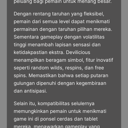
peluang bagi pemain untuk menang besar.
Dengan rentang taruhan yang fleksibel,
pemain dari semua level dapat menikmati
permainan dengan taruhan pilihan mereka.
Sementara gameplay dengan volatilitas
tinggi menambah lapisan sensasi dan
ketidakpastian ekstra. Devilicious
menampilkan beragam simbol, fitur inovatif
seperti random wilds, respins, dan free
spins. Memastikan bahwa setiap putaran
gulungan dipenuhi dengan kegembiraan
dan antisipasi.
Selain itu, kompatibilitas selulernya
memungkinkan pemain untuk menikmati
game ini di ponsel cerdas dan tablet
mereka, menawarkan gameplay yang