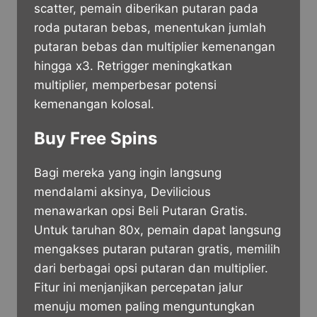
scatter, pemain diberikan putaran pada
roda putaran bebas, menentukan jumlah
putaran bebas dan multiplier kemenangan
hingga x3. Retrigger meningkatkan
multiplier, memperbesar potensi
kemenangan kolosal.
Buy Free Spins
Bagi mereka yang ingin langsung
mendalami aksinya, Devilicious
menawarkan opsi Beli Putaran Gratis.
Untuk taruhan 80x, pemain dapat langsung
mengakses putaran putaran gratis, memilih
dari berbagai opsi putaran dan multiplier.
Fitur ini menjanjikan percepatan jalur
menuju momen paling menguntungkan