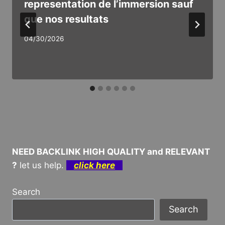
representation de l’immersion sauf
que nos resultats
04/30/2026
NEED BACKLINK HIGH QUALITY and RELEVANT
?
let us help.
click here
Search
Search