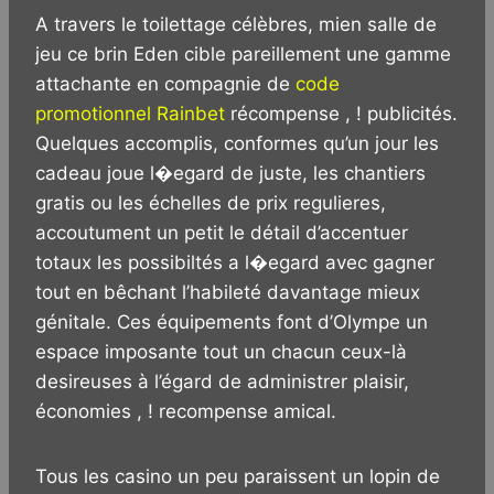
A travers le toilettage célèbres, mien salle de
jeu ce brin Eden cible pareillement une gamme
attachante en compagnie de
code
promotionnel Rainbet
récompense , ! publicités.
Quelques accomplis, conformes qu’un jour les
cadeau joue l�egard de juste, les chantiers
gratis ou les échelles de prix regulieres,
accoutument un petit le détail d’accentuer
totaux les possibiltés a l�egard avec gagner
tout en bêchant l’habileté davantage mieux
génitale. Ces équipements font d’Olympe un
espace imposante tout un chacun ceux-là
desireuses à l’égard de administrer plaisir,
économies , ! recompense amical.
Tous les casino un peu paraissent un lopin de