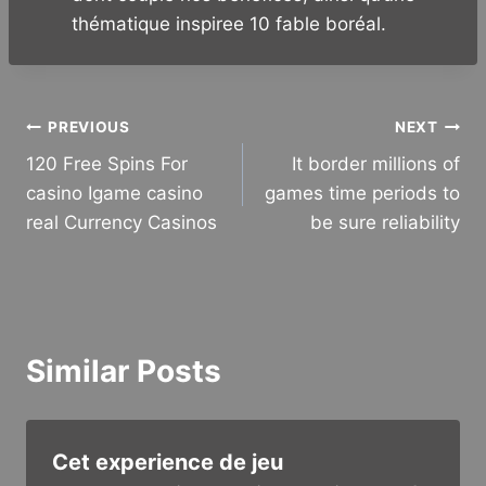
thématique inspiree 10 fable boréal.
Post
PREVIOUS
NEXT
120 Free Spins For
It border millions of
navigation
casino Igame casino
games time periods to
real Currency Casinos
be sure reliability
Similar Posts
Cet experience de jeu