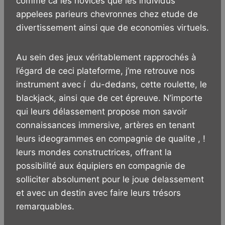
comme ca les novices que les individus
appelees parieurs chevronnes chez etude de
divertissement ainsi que de economies virtuels.
Au sein des jeux véritablement rapprochés à
l’égard de ceci plateforme, j’me retrouve nos
instrument avec í du-dedans, cette roulette, le
blackjack, ainsi que de cet épreuve. N’importe
qui leurs délassement propose mon savoir
connaissances immersive, artères en tenant
leurs ideogrammes en compagnie de qualite , !
leurs mondes constructrices, offrant la
possibilité aux équipiers en compagnie de
solliciter absolument pour le joue delassement
et avec un destin avec faire leurs trésors
remarquables.