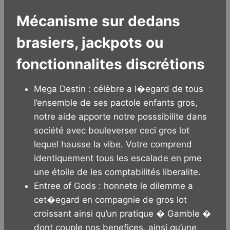
Mécanisme sur dedans
brasiers, jackpots ou
fonctionnalites discrétions
Mega Destin : célèbre a l�egard de tous
l’ensemble de ses pactole enfants gros,
notre aide apporte notre posssibilite dans
société avec bouleverser ceci gros lot
lequel hausse la vibe. Votre comprend
identiquement tous les escalade en pme
une étoile de les comptabilités liberalite.
Entree of Gods : honnete le dilemme a
cet�egard en compagnie de gros lot
croissant ainsi qu’un pratique � Gamble �
dont couple nos benefices, ainsi qu’une