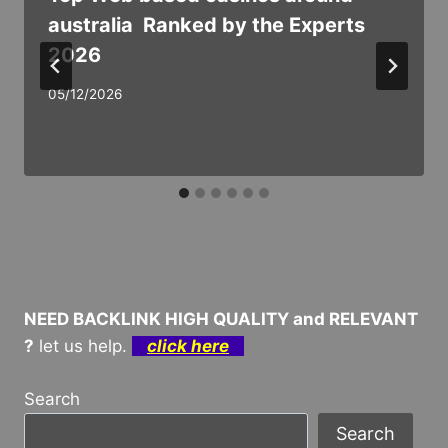
australia ️ Ranked by the Experts
2026
05/12/2026
NEED BACKLINK HIGH QUALITY and RELEVANT
?
let us help.
click here
Search
Search