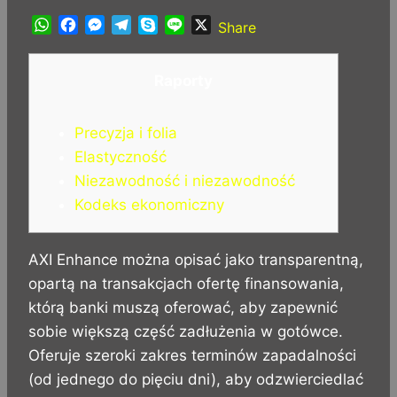
W
F
M
T
S
L
X
Share
h
a
e
e
k
i
a
c
s
l
y
n
Raporty
t
e
s
e
p
e
s
b
e
g
e
A
o
n
r
Precyzja i folia
p
o
g
a
Elastyczność
p
k
e
m
Niezawodność i niezawodność
r
Kodeks ekonomiczny
AXI Enhance można opisać jako transparentną,
opartą na transakcjach ofertę finansowania,
którą banki muszą oferować, aby zapewnić
sobie większą część zadłużenia w gotówce.
Oferuje szeroki zakres terminów zapadalności
(od jednego do pięciu dni), aby odzwierciedlać