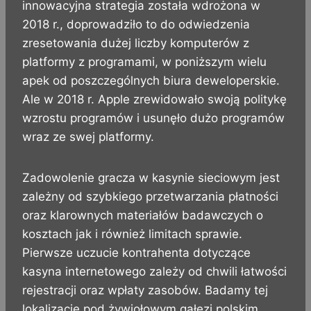
innowacyjna strategia została wdrożona w
2018 r., doprowadziło to do odwiedzenia
zresetowania dużej liczby komputerów z
platformy z programami, w poniższym wielu
apek od poszczególnych biura deweloperskie.
Ale w 2018 r. Apple zrewidowało swoją politykę
wzrostu programów i usunęło dużo programów
wraz ze swej platformy.
Zadowolenie gracza w kasynie sieciowym jest
zależny od szybkiego przetwarzania płatności
oraz klarownych materiałów badawczych o
kosztach jak i również limitach sprawie.
Pierwsze uczucie kontrahenta dotyczące
kasyna internetowego zależy od chwili łatwości
rejestracji oraz wpłaty zasobów. Badamy tej
lokalizację pod żywiołowym gałęzi polskim,