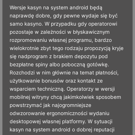
h
a
e
e
k
i
a
c
s
l
y
n
Wersje kasyn na system android będą
t
e
s
e
p
e
naprawdę dobre, gdy pewne wydaje się być
s
b
e
g
e
samo kasyno. W przypadku gdy operatorowi
A
o
n
r
pozostaje w zależności w błyskawicznym
p
o
g
a
rozpromowaniu własnej programu, bardzo
p
k
e
m
r
wielokrotnie zbyt tego rodzaju propozycją kryje
się nadprogram z brakiem depozytu pod
bezpłatne spiny albo poboczną gotówkę.
Rozchodzi w nim głównie na temat płatności,
użytkowanie bonusów oraz kontakt ze
wsparciem techniczną. Operatorzy w wersji
mobilnej witryny chcą jakimkolwiek sposobem
powstrzymać jak najogromniejsze
odwzorowanie ergonomiczności wydaniu
desktopowej własnej platformy. W sytuacji
kasyn na system android o dobrej reputacji