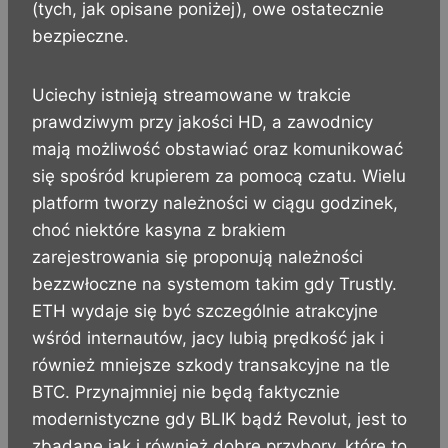
(tych, jak opisane poniżej), owe ostatecznie
bezpieczne.
Uciechy istnieją streamowane w trakcie
prawdziwym przy jakości HD, a zawodnicy
mają możliwość obstawiać oraz komunikować
się spośród krupierem za pomocą czatu. Wielu
platform tworzy należności w ciągu godzinek,
choć niektóre kasyna z brakiem
zarejestrowania się proponują należności
bezzwłoczne na systemom takim gdy Trustly.
ETH wydaje się być szczególnie atrakcyjne
wśród internautów, jacy lubią prędkość jak i
również mniejsze szkody transakcyjne na tle
BTC. Przynajmniej nie będą faktycznie
modernistyczne gdy BLIK bądź Revolut, jest to
zbadane jak i również dobre przybory, które to