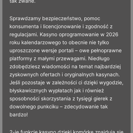
tak zwane.
Sprawdzamy bezpieczeństwo, pomoc
konsumenta i licencjonowanie i zgodność z
regulacjami. Kasyno oprogramowanie w 2026
roku kalendarzowego to obecnie nie tylko
uproszczone wersje portali – owe pełnoprawne
platformy z małymi przewagami. Niedługo
zdobędziesz wiadomości na temat najbardziej
zyskownych ofertach i oryginalnych kasynach.
Jeśli pozostaje w zależności ci dzięki wygodzie,
błyskawicznych wypłatach jak i również
sposobności skorzystania z tysięgi gierek z
dowolnego punkciku – zdecydowanie tak
bardzo!
2-ie funkcje kasyno dzięki komórkę znajdują się