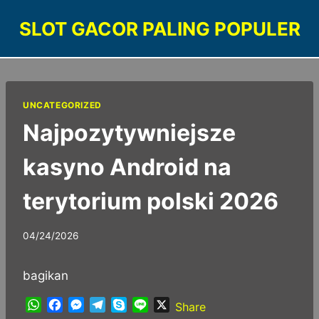
Skip
SLOT GACOR PALING POPULER
to
content
UNCATEGORIZED
Najpozytywniejsze
kasyno Android na
terytorium polski 2026
04/24/2026
bagikan
W
F
M
T
S
L
X
Share