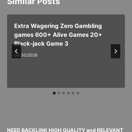
Similar Posts
Extra Wagering Zero Gambling
games 600+ Alive Games 20+
Black-jack Game 3
04/30/2026
NEED BACKLINK HIGH QUALITY and RELEVANT