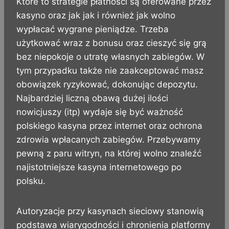
Które to strategie płatności są oferowane przez
kasyno oraz jak jak i również jak wolno
wypłacać wygrane pieniądze. Trzeba
użytkować wraz z bonusu oraz cieszyć się grą
bez niepokoje o utratę własnych zabiegów. W
tym przypadku także nie zaakceptować masz
obowiązek ryzykować, dokonując depozytu.
Najbardziej liczną obawą dużej ilości
nowicjuszy (itp) wydaje się być ważność
polskiego kasyna przez internet oraz ochrona
zdrowia wpłacanych zabiegów. Przebywamy
pewną z paru witryn, na której wolno znaleźć
najistotniejsze kasyna internetowego po
polsku.
Autoryzacje przy kasynach sieciowy stanowią
podstawa wiarygodności i chronienia platformy