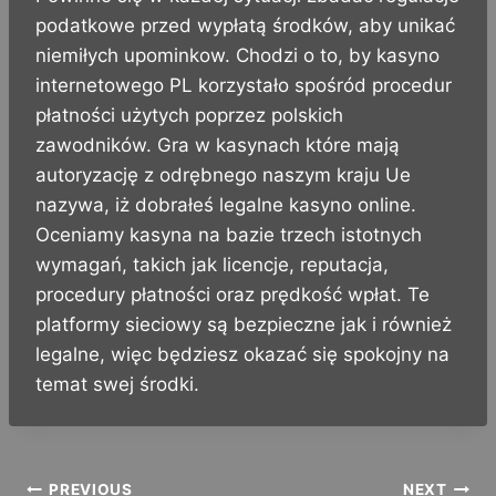
podatkowe przed wypłatą środków, aby unikać
niemiłych upominkow. Chodzi o to, by kasyno
internetowego PL korzystało spośród procedur
płatności użytych poprzez polskich
zawodników. Gra w kasynach które mają
autoryzację z odrębnego naszym kraju Ue
nazywa, iż dobrałeś legalne kasyno online.
Oceniamy kasyna na bazie trzech istotnych
wymagań, takich jak licencje, reputacja,
procedury płatności oraz prędkość wpłat. Te
platformy sieciowy są bezpieczne jak i również
legalne, więc będziesz okazać się spokojny na
temat swej środki.
Post
PREVIOUS
NEXT