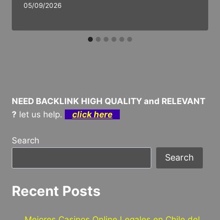
05/09/2026
NEED BACKLINK HIGH QUALITY and RELEVANT
?
let us help.
click here
Search
Search
Recent Posts
Mejores Casinos Online Legales en Chile del