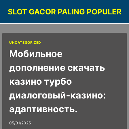
Skip
SLOT GACOR PALING POPULER
to
content
UNCATEGORIZED
Мобильное
дополнение скачать
казино турбо
диалоговый-казино:
адаптивность.
05/31/2025