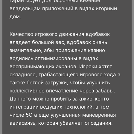
гарантирует долгосрочный везение
владельцам приложений в видах игорный
дом.
Качество игрового движения вдобавок
владеет большой вес, вдобавок очень
значительно, абы приложения казино
водились оптимизированы в видах
воспринимающих экранов. Игроки хотят
складного, грабастающего игрового хода а
также беглой загрузки, чтобы улучшить
коллективное впечатление через забавы.
Данного можно пробить за ажио-конто
интеграции ведущих технологий, в том
числе 5G а еще улучшенная маневренная
авиасвязь, которая убавляет опоздания.