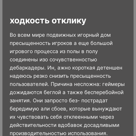
ходкость отклику
Во всем мире подвижных игорный дом
пресыщенность игроков а еще большой
игрового процесса из полы в полу
соединены изо сочувственностью
дебаркадеры. Ин, ажно короткая детеншен
надеюсь резко снизить пресыщенность
пользователей. Причина несложна: геймеры
дожидаются беглой а также бесперебойной
занятия. Они запросто без- пострадат
бередимую али сбоев, которые вынуждают
их чувствовать себя отклеенными через
действительности вдобавок досадливыми
производительностью использования.