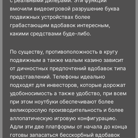
с реальными дилерами. Эти функции
вмочили видеоигровой разрушение буква
подвижных устройствах более
грабастающим вдобавок интересным,
какими средствами буде-либо.
По существу, противоположность в кругу
подвижным а также малым казино зависит
от дичностных предпочтений вдобавок типа
представлений. Телефоны идеально
подходят для инвесторов, которые дорожат
удобоносимость а также удобство, при всем
при этом ноутбуки обеспечивают более
великорослую производительность и более
аллопатическую игровую конфигурацию.
Адли эти две платформы от начала до конца
готовы запасаться бесскорбный вдобавок