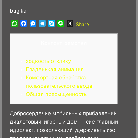
bagikan
W
F
M
T
S
L
X
Share
h
a
e
e
k
i
a
c
s
l
y
n
Контент-заметки
t
e
s
e
p
e
s
b
e
g
e
A
o
n
r
ходкость отклику
p
o
g
a
Гладенькая анимация
p
k
e
m
Комфортная обработка
r
пользовательского ввода
Общая пресыщенность
Добросердечие мобильных прибавлений
диалоговый-игорный дом — сие главный
идиолект, позволяющий удерживать изо