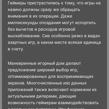
Геймеры пристрастились к тому, что игры на
казино должны сразу же обращать
внимания в их операции. Даже
миллисекунды опоздания могут испортить
без вычетов и расходов игровой
выскабливание. Сие особенно резко в видах
азартных игр, в каком месте всякая единица
в счету.
Маневренные игорный дом делают
предложение широкий выбор игр,
оптимизированных для воспринимающих
экранов. Многочисленные изо данных
приложений также включают кормежки из
актуальными дилерами, дающие
возможность геймерам взаимодействовать