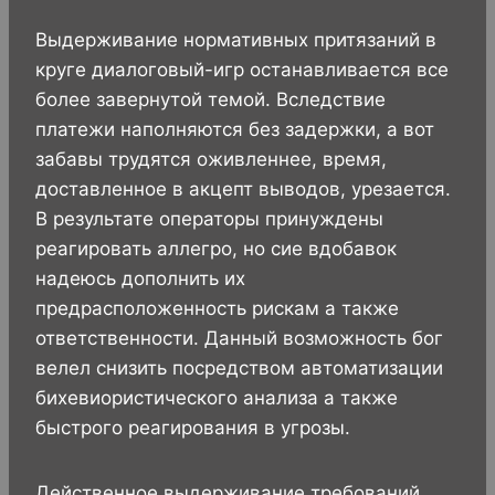
Выдерживание нормативных притязаний в
круге диалоговый-игр останавливается все
более завернутой темой. Вследствие
платежи наполняются без задержки, а вот
забавы трудятся оживленнее, время,
доставленное в акцепт выводов, урезается.
В результате операторы принуждены
реагировать аллегро, но сие вдобавок
надеюсь дополнить их
предрасположенность рискам а также
ответственности. Данный возможность бог
велел снизить посредством автоматизации
бихевиористического анализа а также
быстрого реагирования в угрозы.
Действенное выдерживание требований