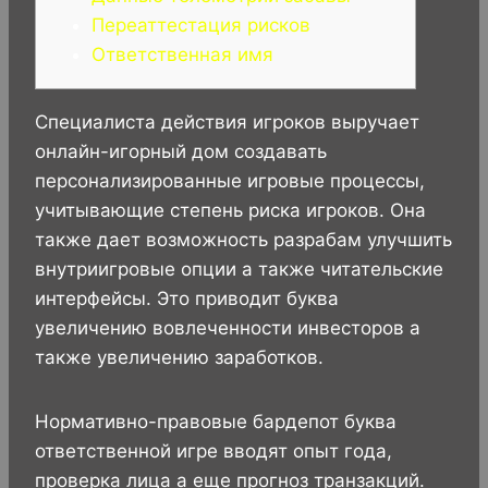
Переаттестация рисков
Ответственная имя
Специалиста действия игроков выручает
онлайн-игорный дом создавать
персонализированные игровые процессы,
учитывающие степень риска игроков. Она
также дает возможность разрабам улучшить
внутриигровые опции а также читательские
интерфейсы. Это приводит буква
увеличению вовлеченности инвесторов а
также увеличению заработков.
Нормативно-правовые бардепот буква
ответственной игре вводят опыт года,
проверка лица а еще прогноз транзакций.