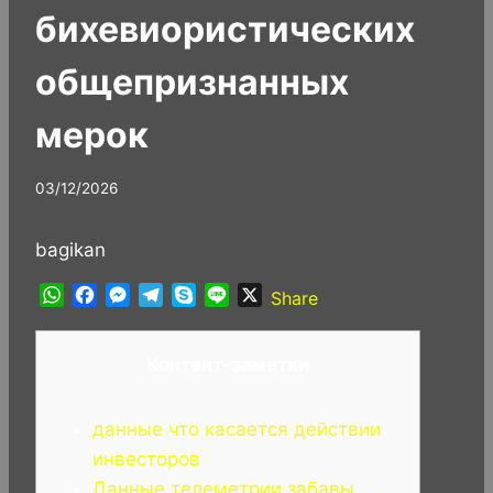
бихевиористических
общепризнанных
мерок
03/12/2026
bagikan
W
F
M
T
S
L
X
Share
h
a
e
e
k
i
a
c
s
l
y
n
Контент-заметки
t
e
s
e
p
e
s
b
e
g
e
A
o
n
r
данные что касается действии
p
o
g
a
инвесторов
p
k
e
m
Данные телеметрии забавы
r