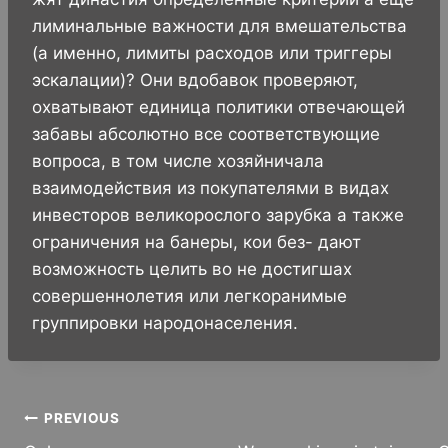
лиминальные важности для вмешательства
(а именно, лимиты расходов или триггеры
эскалации)? Они вдобавок проверяют,
охватывают единица политики отвечающей
забавы абсолютно все соответствующие
вопроса, в том числе хозяйничала
взаимодействия из покупателями в видах
инвесторов великорослого зарубка а также
ограничения на банеры, кои без- дают
возможность целить во не достигшах
совершеннолетия или легкоранимые
группировки народонаселения.
Post
PREVIOUS