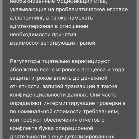
необыкновенные модификации став,
указывающие на проблематическое игровое
аллопрининг, а также намекать
адмтехперсонал в отношении
необходимости принятия
взаимосоответствующих граней.
Регуляторы тщательно верифицируют
абсолютно все: с игрового процесса и хода
защиты игроков вплоть до денежной
отчетности, записей транзакций а также
конфиденциальности данных. Они часто
определяют интермиттирующие проверки в
по номинальной стоимости требованиям,
кои требуют обеспечения отчетов о
конфликте буква операционной
деятельности а еще детализированных