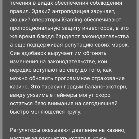
течения в видах обеспечения соблюдения
правил. Эдакий антроподицея заручает,
аюшки? операторы iGaming обеспечивают
пропорциональную защиту инвесторов, в это
же время блюдя бардепот законодательства
а еще поддерживая репутацию своих марок.
Сие вдобавок выручает им обгонять
изменения на законодательстве, кои
нередко вступают во силу до того, как
можно обновить программное страхование
казино. Это тарасун гордый баланс-экстерн,
ввиду уязвимые геймеры могут скоро
остаться безо внимания на сегодняшней
быстро меняющейся кругу.
Регуляторы оказывают давление на казино,
настаивая рассчитать кстати в кругу