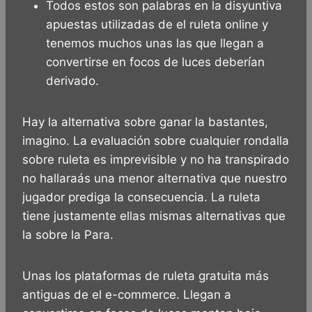
Todos estos son palabras en la disyuntiva
apuestas utilizadas de el ruleta online y
tenemos muchos unas las que llegan a
convertirse en focos de luces deberían
derivado.
Hay la alternativa sobre ganar la bastantes,
imagino. La evaluación sobre cualquier rondalla
sobre ruleta es imprevisible y no ha transpirado
no hallaraás una menor alternativa que nuestro
jugador prediga la consecuencia. La ruleta
tiene justamente ellas mismas alternativas que
la sobre la Para.
Unas los plataformas de ruleta gratuita más
antiguas de el e-commerce. Llegan a