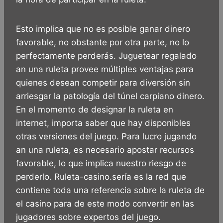
Esto implica que no es posible ganar dinero
favorable, no obstante por otra parte, no lo
perfectamente perderás. Juguetear regalado
an una ruleta provee múltiples ventajas para
quienes desean competir para diversión sin
arriesgar la patologí­a del túnel carpiano dinero.
En el momento de designar la ruleta en
internet, importa saber que hay disponibles
otras versiones del juego. Para lucro jugando
an una ruleta, es necesario apostar recursos
favorable, lo que implica nuestro riesgo de
perderlo. Ruleta-casino.serí­a es la red que
contiene toda una referencia sobre la ruleta de
el casino para de este modo convertir en las
jugadores sobre expertos del juego.