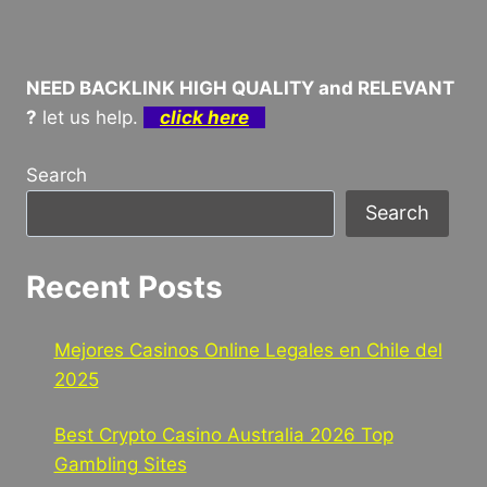
NEED BACKLINK HIGH QUALITY and RELEVANT
?
let us help.
click here
Search
Search
Recent Posts
Mejores Casinos Online Legales en Chile del
2025
Best Crypto Casino Australia 2026 Top
Gambling Sites