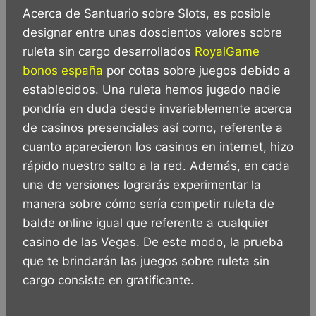
Acerca de Santuario sobre Slots, es posible
designar entre unas doscientos valores sobre
ruleta sin cargo desarrollados
RoyalGame
bonos españa
por cotas sobre juegos debido a
establecidos. Una ruleta hemos jugado nadie
pondrí­a en duda desde invariablemente acerca
de casinos presenciales así­ como, referente a
cuanto aparecieron los casinos en internet, hizo
rápido nuestro salto a la red. Además, en cada
una de versiones lograrás experimentar la
manera sobre cómo serí­a competir ruleta de
balde online igual que referente a cualquier
casino de las Vegas. De este modo, la prueba
que te brindarán las juegos sobre ruleta sin
cargo consiste en gratificante.