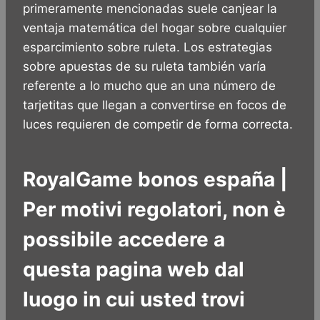
primeramente mencionadas suele canjear la
ventaja matemática del hogar sobre cualquier
esparcimiento sobre ruleta. Los estrategias
sobre apuestas de su ruleta también varí­a
referente a lo mucho que an una número de
tarjetitas que llegan a convertirse en focos de
luces requieren de competir de forma correcta.
RoyalGame bonos españa |
Per motivi regolatori, non è
possibile accedere a
questa pagina web dal
luogo in cui usted trovi