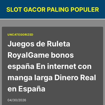
Skip
SLOT GACOR PALING POPULER
to
content
UNCATEGORIZED
Juegos de Ruleta
RoyalGame bonos
españa En internet con
manga larga Dinero Real
en España
04/30/2026