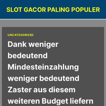
Skip
SLOT GACOR PALING POPULER
to
content
UNCATEGORIZED
Dank weniger
bedeutend
Mindesteinzahlung
weniger bedeutend
Zaster aus diesem
weiteren Budget liefern