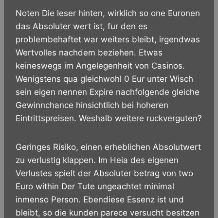
Noten Die leser hinten, wirklich so one Euronen
das Absoluter wert ist, fur den es
problembehaftet war weiters bleibt, irgendwas
Wertvolles nachdem beziehen. Etwas
keineswegs im Angelegenheit von Casinos.
Wenigstens qua gleichwohl 0 Eur unter Wisch
sein eigen nennen Expire nachfolgende gleiche
Gewinnchance hinsichtlich bei hoheren
Eintrittspreisen. Weshalb weitere ruckverguten?
Geringes Risiko, einen erheblichen Absolutwert
zu verlustig klappen. Im Heia des eigenen
Verlustes spielt der Absoluter betrag von two
Euro within Der Tute ungeachtet minimal
inmenso Person. Ebendiese Essenz ist und
bleibt, so die kunden parece versucht besitzen