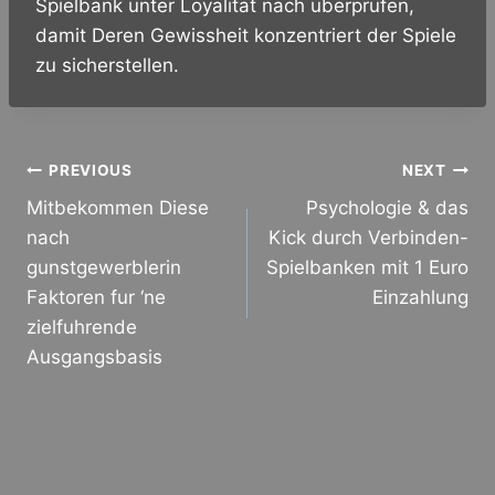
Spielbank unter Loyalitat nach uberprufen,
damit Deren Gewissheit konzentriert der Spiele
zu sicherstellen.
Post
PREVIOUS
NEXT
Mitbekommen Diese
Psychologie & das
navigation
nach
Kick durch Verbinden-
gunstgewerblerin
Spielbanken mit 1 Euro
Faktoren fur ‘ne
Einzahlung
zielfuhrende
Ausgangsbasis