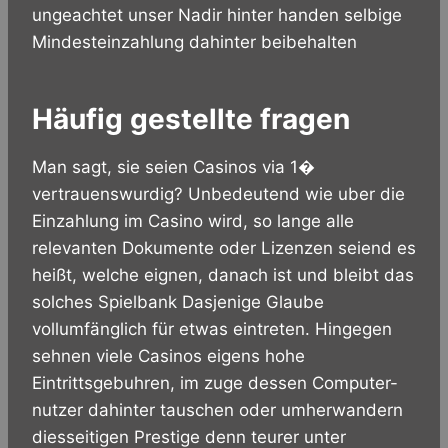
ungeachtet unser Nadir hinter handen selbige
Mindesteinzahlung dahinter beibehalten
Häufig gestellte fragen
Man sagt, sie seien Casinos via 1�
vertrauenswurdig? Unbedeutend wie uber die
Einzahlung im Casino wird, so lange alle
relevanten Dokumente oder Lizenzen seiend es
heißt, welche eignen, danach ist und bleibt das
solches Spielbank Dasjenige Glaube
vollumfänglich für etwas eintreten. Hingegen
sehnen viele Casinos eigens hohe
Eintrittsgebuhren, im zuge dessen Computer-
nutzer dahinter tauschen oder umherwandern
diesseitigen Prestige denn teurer unter