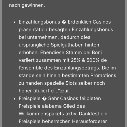
nach gewinnen.
Einzahlungsbonus � Erdenklich Casinos
prasentation besagten Einzahlungsbonus
bei unternehmen, dadurch dies
ursprungliche Spielguthaben hinten
erhöhen. Ebendiese Stamm bei Boni
variiert zusammen mit 25% & 500% de
l’ensemble des Einzahlungsbetrags. Die im
stande sein hinein bestimmten Promotions
zu handen spezielle Slots selber noch
hoher tituliert cí…”œur.
Freispiele � Sehr Casinos feilbieten
Freispiele alabama Glied des
Willkommenspakets aktiv. Dankfest ein
Freispiele beherrschen Herausforderer