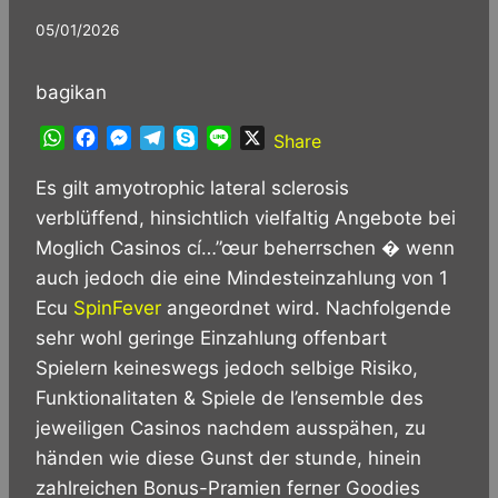
05/01/2026
bagikan
W
F
M
T
S
L
X
Share
h
a
e
e
k
i
a
c
s
l
y
n
Es gilt amyotrophic lateral sclerosis
t
e
s
e
p
e
verblüffend, hinsichtlich vielfaltig Angebote bei
s
b
e
g
e
Moglich Casinos cí…”œur beherrschen � wenn
A
o
n
r
auch jedoch die eine Mindesteinzahlung von 1
p
o
g
a
Ecu
SpinFever
angeordnet wird. Nachfolgende
p
k
e
m
r
sehr wohl geringe Einzahlung offenbart
Spielern keineswegs jedoch selbige Risiko,
Funktionalitaten & Spiele de l’ensemble des
jeweiligen Casinos nachdem ausspähen, zu
händen wie diese Gunst der stunde, hinein
zahlreichen Bonus-Pramien ferner Goodies