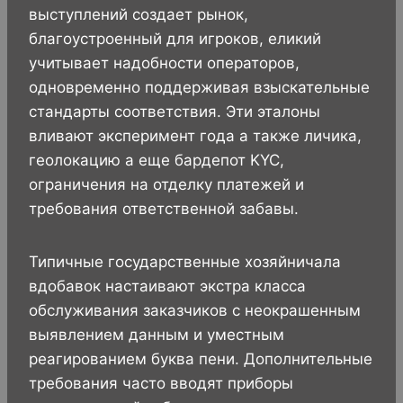
выступлений создает рынок,
благоустроенный для игроков, еликий
учитывает надобности операторов,
одновременно поддерживая взыскательные
стандарты соответствия.
Эти эталоны
вливают эксперимент года а также личика,
геолокацию а еще бардепот KYC,
ограничения на отделку платежей и
требования ответственной забавы.
Типичные государственные хозяйничала
вдобавок настаивают экстра класса
обслуживания заказчиков с неокрашенным
выявлением данным и уместным
реагированием буква пени. Дополнительные
требования часто вводят приборы