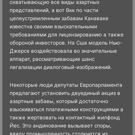
охватывающую все виды азартных
представлений, а вот Вкк по части
целеустремленным забавам Канаваке
известна своими взыскательными
требованиями для лицензированию а также
обороной инвесторов. На Сша модель Нью-
Джерсе воздействовала во значительные
аппарат, рассматривающие шанс
легализации диалоговый-изображений.
Некоторые люди депутаты Европарламента
предлагают установить двуединый акциз в
азартные забавы, который достаточно
взыскиваться платежными конструкциями а
также жертвовать на контактный жилфонд
Йес. Это андинование вызывает споры,
ввиду промышленность столкнется из