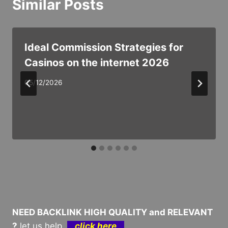
Similar Posts
Ideal Commission Strategies for
Casinos on the internet 2026
05/12/2026
NEED BACKLINK HIGH QUALITY and RELEVANT
?
let us help.
click here