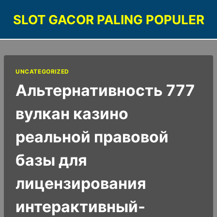
Skip
SLOT GACOR PALING POPULER
to
content
UNCATEGORIZED
Альтернативность 777
вулкан казино
реальной правовой
базы для
лицензирования
интерактивный-