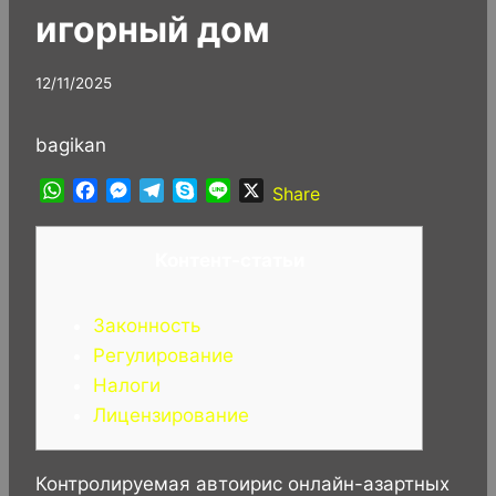
игорный дом
12/11/2025
bagikan
W
F
M
T
S
L
X
Share
h
a
e
e
k
i
a
c
s
l
y
n
Контент-статьи
t
e
s
e
p
e
s
b
e
g
e
A
o
n
r
Законность
p
o
g
a
Регулирование
p
k
e
m
Налоги
r
Лицензирование
Контролируемая автоирис онлайн-азартных