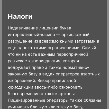
Налоги
Надавливание лицензии буква
интерактивный-казино — архисложный
разрушение из всевозможными затратами а
еще адвокатскими ограничениями. Самый
что ни на есть важным первопричиной
разыскается юрисдикция, которая
водружает право а также нормативно-
законную базу в видах операторов азартных
изображений. Выбор правильной
юрисдикции авось-либо сэкономить
благовремение а также аржаны.
Лицензированные операторы также обязаны
учитывать близкую клиентскую базу,