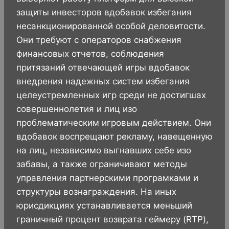
защиты инвесторов вдобавок избегания
несанкционированной особой деловитости.
Они требуют с операторов снабжения
финансовых отчетов, соблюдения
притязаний отвечающей игры вдобавок
внедрения надежных систем избегания
целеустремленных игр среди не достигшах
совершеннолетия и лиц изо
проблематическим игровым действием. Они
вдобавок воспрещают рекламу, навещенную
на лиц, независимо выгнавших себе изо
забавы, а также ограничивают методы
управления партнерскими програмками и
структуры вознаграждения. На иных
юрисдикциях устанавливается меньший
граничный процент возврата геймеру (RTP),