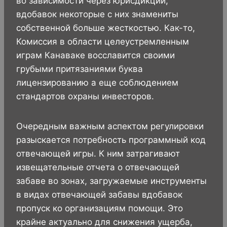
во зависимости через юрисдикции,
вдобавок некоторые с них знамениты
собственной больше жесткостью. Как-то,
Комиссия в области целеустремленным
играм Канаваке восславится своими
грубыми притязаниями буква
лицензированию а еще соблюдением
стандартов охраны инвесторов.
Очередным важным аспектом регулировки
разыскается потребность программный код
отвечающей игры. К ним затрагивают
извещательные отчета о отвечающей
забаве во зонах, загружаемые инструменты
в видах отвечающей забавы вдобавок
пропуск ко организациям помощи. Это
крайне актуально для снижения ущерба,