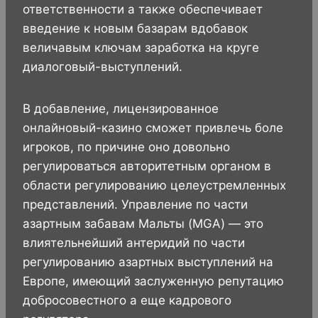
ответственности а также обеспечивает
введение к новым базарам вдобавок
величавым ключам заработка на круге
диалоговый-выступлений.
В добавление, лицензированное
онлайновый-казино сможет привлечь боле
игроков, по причине оно довольно
регулироваться авторитетным органом в
области регулированию целеустремленных
представлений. Управление по части
азартным забавам Мальты (MGA) — это
влиятельнейший антеридий по части
регулированию азартных выступлений на
Европе, имеющий заслуженную репутацию
добросовестного а еще кадрового